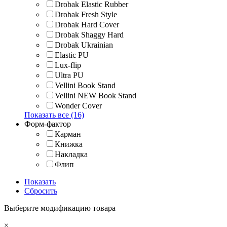
Drobak Elastic Rubber
Drobak Fresh Style
Drobak Hard Cover
Drobak Shaggy Hard
Drobak Ukrainian
Elastic PU
Lux-flip
Ultra PU
Vellini Book Stand
Vellini NEW Book Stand
Wonder Cover
Показать все (16)
Форм-фактор
Карман
Книжка
Накладка
Флип
Показать
Сбросить
Выберите модификацию товара
×