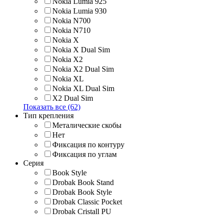
Nokia Lumia 925
Nokia Lumia 930
Nokia N700
Nokia N710
Nokia X
Nokia X Dual Sim
Nokia X2
Nokia X2 Dual Sim
Nokia XL
Nokia XL Dual Sim
X2 Dual Sim
Показать все (62)
Тип крепления
Металические скобы
Нет
Фиксация по контуру
Фиксация по углам
Серия
Book Style
Drobak Book Stand
Drobak Book Style
Drobak Classic Pocket
Drobak Cristall PU