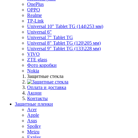
OnePlus
OPPO
Realme
TP-Link
Universal 10" Tablet TG (144\253 мм)
Universal 6"
Universal 7" Tablet TG
Universal 8" Tablet TG (120\205 мм)
Universal 9" Tablet TG (133\228 мм)
VIVO
ZTE glass
Фото коробки
Nokia
Защитные стекла
Оплата и доставка
Акции
Контакты
Защитные пленки
Acer
Apple
Asus
Spolky
Meizu
Explay