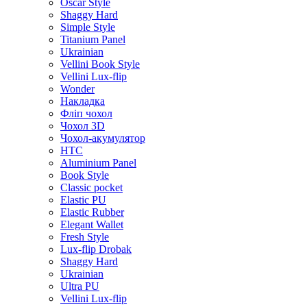
Oscar Style
Shaggy Hard
Simple Style
Titanium Panel
Ukrainian
Vellini Book Style
Vellini Lux-flip
Wonder
Накладка
Фліп чохол
Чохол 3D
Чохол-акумулятор
HTC
Aluminium Panel
Book Style
Classic pocket
Elastic PU
Elastic Rubber
Elegant Wallet
Fresh Style
Lux-flip Drobak
Shaggy Hard
Ukrainian
Ultra PU
Vellini Lux-flip