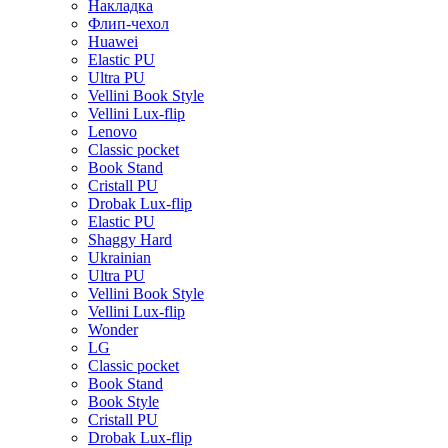
Накладка
Флип-чехол
Huawei
Elastic PU
Ultra PU
Vellini Book Style
Vellini Lux-flip
Lenovo
Classic pocket
Book Stand
Cristall PU
Drobak Lux-flip
Elastic PU
Shaggy Hard
Ukrainian
Ultra PU
Vellini Book Style
Vellini Lux-flip
Wonder
LG
Classic pocket
Book Stand
Book Style
Cristall PU
Drobak Lux-flip