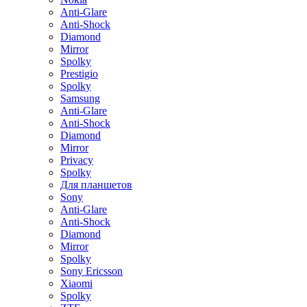
Anti-Glare
Anti-Shock
Diamond
Mirror
Spolky
Prestigio
Spolky
Samsung
Anti-Glare
Anti-Shock
Diamond
Mirror
Privacy
Spolky
Для планшетов
Sony
Anti-Glare
Anti-Shock
Diamond
Mirror
Spolky
Sony Ericsson
Xiaomi
Spolky