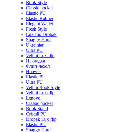
Book Style
Classic pocket
Elastic PU
Elastic Rubber
Elegant Wallet
Fresh Style
Lux-flip Drobak
Shaggy Hard
Ukrainian
Ultra PU
Vellini Lux-flip
Накладка
Флип-чехол
Huawei
Elastic PU
Ultra PU
Vellini Book Style
Vellini Lux-flip
Lenovo
Classic pocket
Book Stand
Cristall PU
Drobak Lux-flip
Elastic PU
Shaggy Hard