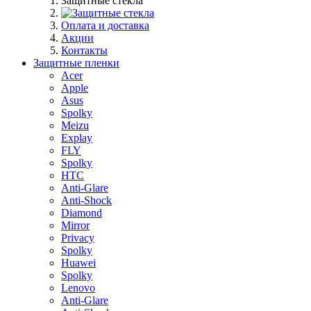
Защитные стекла
Оплата и доставка
Акции
Контакты
Защитные пленки
Acer
Apple
Asus
Spolky
Meizu
Explay
FLY
Spolky
HTC
Anti-Glare
Anti-Shock
Diamond
Mirror
Privacy
Spolky
Huawei
Spolky
Lenovo
Anti-Glare