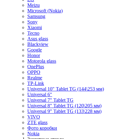
Meizu
Microsoft (Nokia)
Samsung
Sony
Xiaomi
Tecno
Asus glass
Blackview
Google
Honor
Motorola glass
OnePlus
OPPO
Realme
TP-Link
Universal 10" Tablet TG (144\253 мм)
Universal 6"
Universal 7" Tablet TG
Universal 8" Tablet TG (120\205 мм)
Universal 9" Tablet TG (133\228 мм)
VIVO
ZTE glass
Фото коробки
Nokia