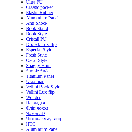
Ultra PU
Classic pocket
Elastic Rubber
Aluminium Panel
Anti-Shock
Book Stand
Book Style
Cristall PU
Drobak Lux-flip
Especial Style
Fresh Style
Oscar Style
Shaggy Hard
Simple Style
Titanium Panel
Ukrainian
Vellini Book Style
Vellini Lux-flip
Wonder
Накладка
Фліп чохол
Чохол 3D
Чохол-акумулятор
HTC
Aluminium Panel