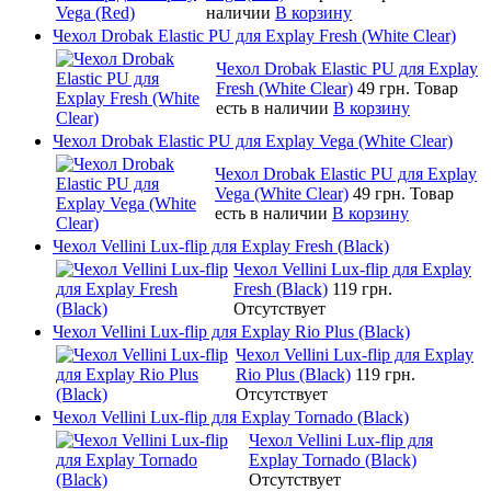
наличии
В корзину
Чехол Drobak Elastic PU для Explay Fresh (White Clear)
Чехол Drobak Elastic PU для Explay
Fresh (White Clear)
49 грн.
Товар
есть в наличии
В корзину
Чехол Drobak Elastic PU для Explay Vega (White Clear)
Чехол Drobak Elastic PU для Explay
Vega (White Clear)
49 грн.
Товар
есть в наличии
В корзину
Чехол Vellini Lux-flip для Explay Fresh (Black)
Чехол Vellini Lux-flip для Explay
Fresh (Black)
119 грн.
Отсутствует
Чехол Vellini Lux-flip для Explay Rio Plus (Black)
Чехол Vellini Lux-flip для Explay
Rio Plus (Black)
119 грн.
Отсутствует
Чехол Vellini Lux-flip для Explay Tornado (Black)
Чехол Vellini Lux-flip для
Explay Tornado (Black)
Отсутствует