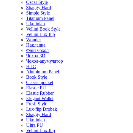
Oscar Style
Shaggy Hard
Simple Style
Titanium Panel
Ukrainian
Vellini Book Style
Vellini Lux-flip
Wonder
Накладка
Фліп чохол
Чохол 3D
Чохол-акумулятор
HTC
Aluminium Panel
Book Style
Classic pocket
Elastic PU
Elastic Rubber
Elegant Wallet
Fresh Style
Lux-flip Drobak
Shaggy Hard
Ukrainian
Ultra PU
Vellini Lux-flip