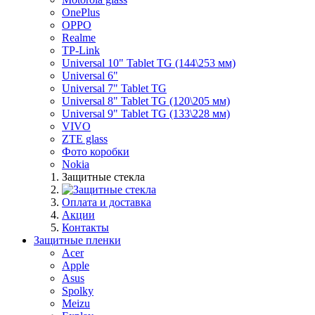
OnePlus
OPPO
Realme
TP-Link
Universal 10" Tablet TG (144\253 мм)
Universal 6"
Universal 7" Tablet TG
Universal 8" Tablet TG (120\205 мм)
Universal 9" Tablet TG (133\228 мм)
VIVO
ZTE glass
Фото коробки
Nokia
Защитные стекла
Оплата и доставка
Акции
Контакты
Защитные пленки
Acer
Apple
Asus
Spolky
Meizu