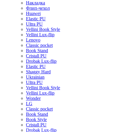
Накладка
Флип-чехол
Huawei
Elastic PU
Ultra PU
Vellini Book Style
Vellini Lux-flip
Lenovo
Classic pocket
Book Stand
Cristall PU
Drobak Lux-flip
Elastic PU
Shaggy Hard
Ukrainian
Ultra PU
Vellini Book Style
Vellini Lux-flip
Wonder
LG
Classic pocket
Book Stand
Book Style
Cristall PU
Drobak Lux-flip