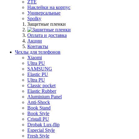
ZTE
Наклейки на корпус
Универсальные
Spolky
Защитные пленки
Оплата и доставка
Акции
Контакты
Чехлы для телефонов
Xiaomi
Ultra PU
SAMSUNG
Elastic PU
Ultra PU
Classic pocket
Elastic Rubber
Aluminium Panel
Anti-Shock
Book Stand
Book Style
Cristall PU
Drobak Lux-flip
Especial Style
Fresh Style