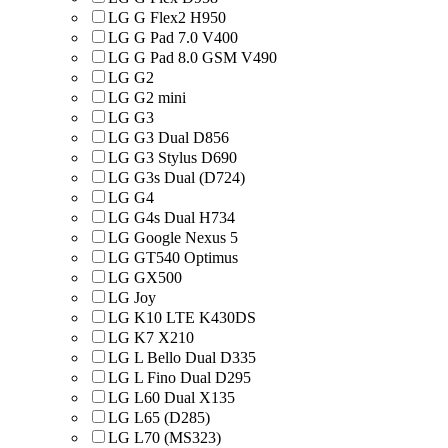
LG G Flex2 H950
LG G Pad 7.0 V400
LG G Pad 8.0 GSM V490
LG G2
LG G2 mini
LG G3
LG G3 Dual D856
LG G3 Stylus D690
LG G3s Dual (D724)
LG G4
LG G4s Dual H734
LG Google Nexus 5
LG GT540 Optimus
LG GX500
LG Joy
LG K10 LTE K430DS
LG K7 X210
LG L Bello Dual D335
LG L Fino Dual D295
LG L60 Dual X135
LG L65 (D285)
LG L70 (MS323)