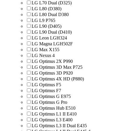
LG L70 Dual (D325)
LG L80 (D380)
LG L80 Dual D380
LG L9 P765
LG L90 (D405)
LG L90 Dual (D410)
LG Leon LGH324
LG Magna LGH502F
LG Max X155
LG Nexus 4
LG Optimus 2X P990
LG Optimus 3D Max P725
LG Optimus 3D P920
LG Optimus 4X HD (P880)
LG Optimus F5
LG Optimus F7
LG Optimus G E975
LG Optimus G Pro
LG Optimus Hub E510
LG Optimus L1 II E410
LG Optimus L3 E400
LG Optimus L3 II Dual E435