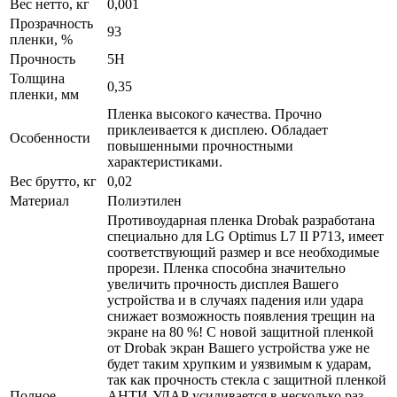
Вес нетто, кг
0,001
Прозрачность
93
пленки, %
Прочность
5H
Толщина
0,35
пленки, мм
Пленка высокого качества. Прочно
приклеивается к дисплею. Обладает
Особенности
повышенными прочностными
характеристиками.
Вес брутто, кг
0,02
Материал
Полиэтилен
Противоударная пленка Drobak разработана
специально для LG Optimus L7 II P713, имеет
соответствующий размер и все необходимые
прорези. Пленка способна значительно
увеличить прочность дисплея Вашего
устройства и в случаях падения или удара
снижает возможность появления трещин на
экране на 80 %! С новой защитной пленкой
от Drobak экран Вашего устройства уже не
будет таким хрупким и уязвимым к ударам,
так как прочность стекла с защитной пленкой
Полное
АНТИ-УДАР усиливается в несколько раз.