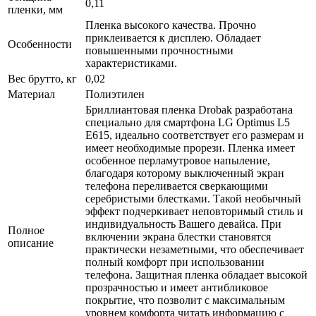
0,11
пленки, мм
Пленка высокого качества. Прочно
приклеивается к дисплею. Обладает
Особенности
повышенными прочностными
характеристиками.
Вес брутто, кг
0,02
Материал
Полиэтилен
Бриллиантовая пленка Drobak разработана
специально для смартфона LG Optimus L5
E615, идеально соответствует его размерам и
имеет необходимые прорези. Пленка имеет
особенное перламутровое напыление,
благодаря которому выключенный экран
телефона переливается сверкающими
серебристыми блестками. Такой необычный
эффект подчеркивает неповторимый стиль и
индивидуальность Вашего девайса. При
Полное
включении экрана блестки становятся
описание
практически незаметными, что обеспечивает
полный комфорт при использовании
телефона. Защитная пленка обладает высокой
прозрачностью и имеет антибликовое
покрытие, что позволит с максимальным
уровнем комфорта читать информацию с