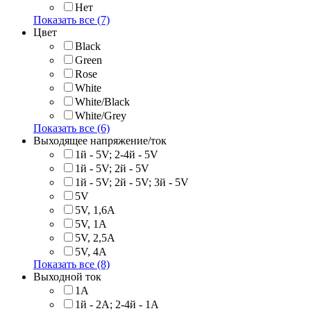
Нет
Показать все (7)
Цвет
Black
Green
Rose
White
White/Black
White/Grey
Показать все (6)
Выходящее напряжение/ток
1й - 5V; 2-4й - 5V
1й - 5V; 2й - 5V
1й - 5V; 2й - 5V; 3й - 5V
5V
5V, 1,6A
5V, 1A
5V, 2,5A
5V, 4A
Показать все (8)
Выходной ток
1A
1й - 2A; 2-4й - 1A