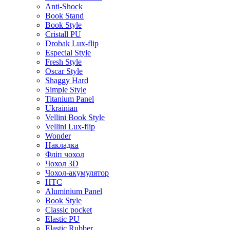
Anti-Shock
Book Stand
Book Style
Cristall PU
Drobak Lux-flip
Especial Style
Fresh Style
Oscar Style
Shaggy Hard
Simple Style
Titanium Panel
Ukrainian
Vellini Book Style
Vellini Lux-flip
Wonder
Накладка
Фліп чохол
Чохол 3D
Чохол-акумулятор
HTC
Aluminium Panel
Book Style
Classic pocket
Elastic PU
Elastic Rubber