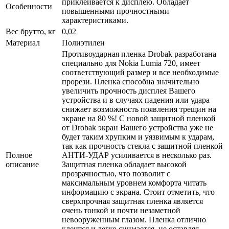
приклеивается к дисплею. Обладает
Особенности
повышенными прочностными
характеристиками.
Вес брутто, кг
0,02
Материал
Полиэтилен
Противоударная пленка Drobak разработана
специально для Nokia Lumia 720, имеет
соответствующий размер и все необходимые
прорези. Пленка способна значительно
увеличить прочность дисплея Вашего
устройства и в случаях падения или удара
снижает возможность появления трещин на
экране на 80 %! С новой защитной пленкой
от Drobak экран Вашего устройства уже не
будет таким хрупким и уязвимым к ударам,
так как прочность стекла с защитной пленкой
Полное
АНТИ-УДАР усиливается в несколько раз.
описание
Защитная пленка обладает высокой
прозрачностью, что позволит с
максимальным уровнем комфорта читать
информацию с экрана. Стоит отметить, что
сверхпрочная защитная пленка является
очень тонкой и почти незаметной
невооруженным глазом. Пленка отлично
клеится и легко снимается, не оставляя