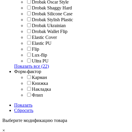
Drobak Oscar Style
Drobak Shaggy Hard
Drobak Silicone Case
Drobak Stylish Plastic
Drobak Ukrainian
Drobak Wallet Flip
Elastic Cover
Elastic PU
Flip
Lux-flip
Ultra PU
Показать все (22)
Форм-фактор
Карман
Книжка
Накладка
Флип
Показать
Сбросить
Выберите модификацию товара
×