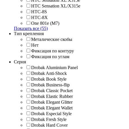
HTC Sensation XL X315e
HTC Sensation XL/X315e
HTC-8S
HTC-8X
One 801e (M7)
Показать все (55)
Тип крепления
Металические скобы
Нет
Фиксация по контуру
Фиксация по углам
Серия
Drobak Aluminium Panel
Drobak Anti-Shock
Drobak Book Style
Drobak Business-flip
Drobak Classic Pocket
Drobak Elastic Rubber
Drobak Elegant Glitter
Drobak Elegant Wallet
Drobak Especial Style
Drobak Fresh Style
Drobak Hard Cover