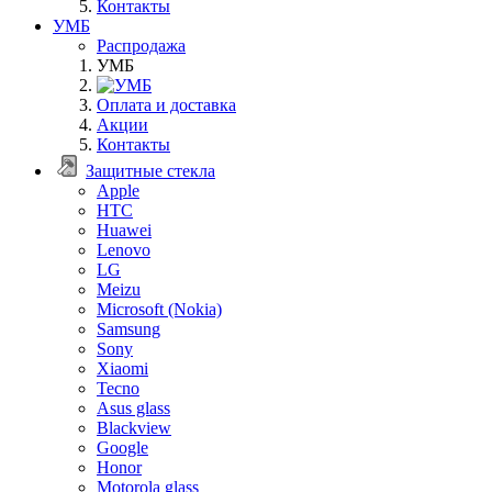
Контакты
УМБ
Распродажа
УМБ
Оплата и доставка
Акции
Контакты
Защитные стекла
Apple
HTC
Huawei
Lenovo
LG
Meizu
Microsoft (Nokia)
Samsung
Sony
Xiaomi
Tecno
Asus glass
Blackview
Google
Honor
Motorola glass