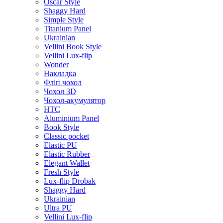
Oscar Style
Shaggy Hard
Simple Style
Titanium Panel
Ukrainian
Vellini Book Style
Vellini Lux-flip
Wonder
Накладка
Фліп чохол
Чохол 3D
Чохол-акумулятор
HTC
Aluminium Panel
Book Style
Classic pocket
Elastic PU
Elastic Rubber
Elegant Wallet
Fresh Style
Lux-flip Drobak
Shaggy Hard
Ukrainian
Ultra PU
Vellini Lux-flip