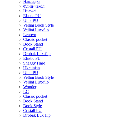
Накладка
Флип-чехол
Huawei
Elastic PU
Ultra PU
Vellini Book Style
Vellini Lux-flip
Lenovo
Classic pocket
Book Stand
Cristall PU
Drobak Lux-flip
Elastic PU
Shaggy Hard
Ukrainian
Ultra PU
Vellini Book Style
Vellini Lux-flip
Wonder
LG
Classic pocket
Book Stand
Book Style
Cristall PU
Drobak Lux-flip