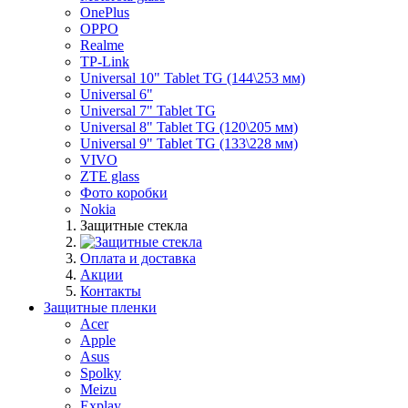
OnePlus
OPPO
Realme
TP-Link
Universal 10" Tablet TG (144\253 мм)
Universal 6"
Universal 7" Tablet TG
Universal 8" Tablet TG (120\205 мм)
Universal 9" Tablet TG (133\228 мм)
VIVO
ZTE glass
Фото коробки
Nokia
Защитные стекла
Оплата и доставка
Акции
Контакты
Защитные пленки
Acer
Apple
Asus
Spolky
Meizu
Explay