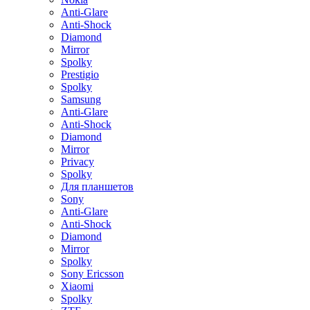
Anti-Glare
Anti-Shock
Diamond
Mirror
Spolky
Prestigio
Spolky
Samsung
Anti-Glare
Anti-Shock
Diamond
Mirror
Privacy
Spolky
Для планшетов
Sony
Anti-Glare
Anti-Shock
Diamond
Mirror
Spolky
Sony Ericsson
Xiaomi
Spolky