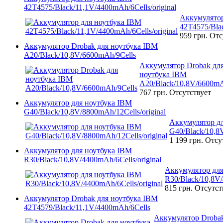
42T4575/Black/11,1V/4400mAh/6Cells/original
Аккумулятор
42T4575/Blac
959 грн.
Отс
Аккумулятор Drobak для ноутбука IBM
A20/Black/10,8V/6600mAh/9Cells
Аккумулятор Drobak дл
ноутбука IBM
A20/Black/10,8V/6600mA
767 грн.
Отсутствует
Аккумулятор для ноутбука IBM
G40/Black/10,8V/8800mAh/12Cells/original
Аккумулятор д
G40/Black/10,8V
1 199 грн.
Отсу
Аккумулятор для ноутбука IBM
R30/Black/10,8V/4400mAh/6Cells/original
Аккумулятор для
R30/Black/10,8V/
815 грн.
Отсутст
Аккумулятор Drobak для ноутбука IBM
42T4579/Black/11,1V/4400mAh/6Cells
Аккумулятор Drobak