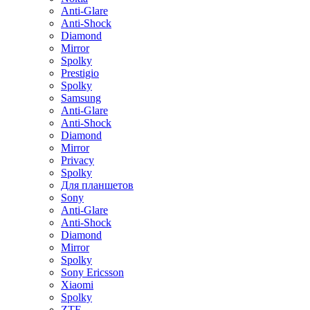
Anti-Glare
Anti-Shock
Diamond
Mirror
Spolky
Prestigio
Spolky
Samsung
Anti-Glare
Anti-Shock
Diamond
Mirror
Privacy
Spolky
Для планшетов
Sony
Anti-Glare
Anti-Shock
Diamond
Mirror
Spolky
Sony Ericsson
Xiaomi
Spolky
ZTE