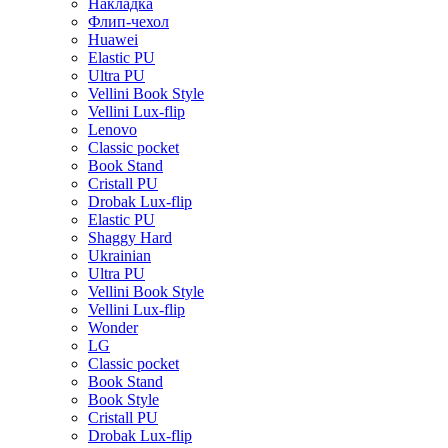
Накладка
Флип-чехол
Huawei
Elastic PU
Ultra PU
Vellini Book Style
Vellini Lux-flip
Lenovo
Classic pocket
Book Stand
Cristall PU
Drobak Lux-flip
Elastic PU
Shaggy Hard
Ukrainian
Ultra PU
Vellini Book Style
Vellini Lux-flip
Wonder
LG
Classic pocket
Book Stand
Book Style
Cristall PU
Drobak Lux-flip