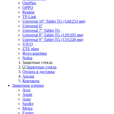
OnePlus
OPPO
Realme
TP-Link
Universal 10" Tablet TG (144\253 мм)
Universal 6"
Universal 7" Tablet TG
Universal 8" Tablet TG (120\205 мм)
Universal 9" Tablet TG (133\228 мм)
VIVO
ZTE glass
Фото коробки
Nokia
Защитные стекла
Оплата и доставка
Акции
Контакты
Защитные пленки
Acer
Apple
Asus
Spolky
Meizu
Explay