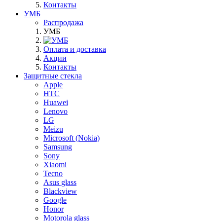
Контакты
УМБ
Распродажа
УМБ
Оплата и доставка
Акции
Контакты
Защитные стекла
Apple
HTC
Huawei
Lenovo
LG
Meizu
Microsoft (Nokia)
Samsung
Sony
Xiaomi
Tecno
Asus glass
Blackview
Google
Honor
Motorola glass