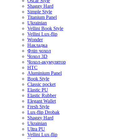
Oscar Style
Shaggy Hard
Simple Style
Titanium Panel
Ukrainian
Vellini Book Style
Vellini Lux-flip
Wonder
Накладка
Фліп чохол
Чохол 3D
Чохол-акумулятор
HTC
Aluminium Panel
Book Style
Classic pocket
Elastic PU
Elastic Rubber
Elegant Wallet
Fresh Style
Lux-flip Drobak
Shaggy Hard
Ukrainian
Ultra PU
Vellini Lux-flip