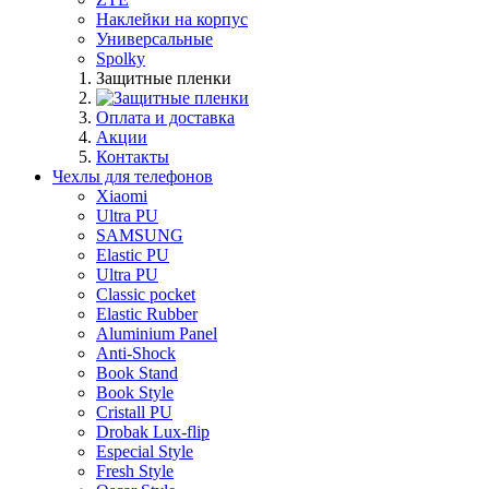
Наклейки на корпус
Универсальные
Spolky
Защитные пленки
Оплата и доставка
Акции
Контакты
Чехлы для телефонов
Xiaomi
Ultra PU
SAMSUNG
Elastic PU
Ultra PU
Classic pocket
Elastic Rubber
Aluminium Panel
Anti-Shock
Book Stand
Book Style
Cristall PU
Drobak Lux-flip
Especial Style
Fresh Style