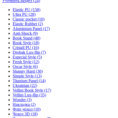
Уточнить раздел (24)
Elastic PU (158)
Ultra PU (28)
Classic pocket (10)
Elastic Rubber (2)
Aluminium Panel (17)
Anti-Shock (9)
Book Stand (48)
Book Style (18)
Cristall PU (16)
Drobak Lux-flip (7)
Especial Style (5)
Fresh Style (12)
Oscar Style (6)
Shaggy Hard (30)
Simple Style (13)
Titanium Panel (14)
Ukrainian (22)
Vellini Book Style (17)
Vellini Lux-flip (35)
Wonder (3)
Накладка (2)
Фліп чохол (10)
Чохол 3D (18)