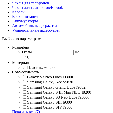
Чехлы для телефонов
Чехлы для планшетов/E-book
Кабели
Блоки питания
Аккумуляторы
Автомобильные держатели
Универсальные аксессуары
Выбор по параметрам:
Роздрібна
От
До
Материал
Пластик, металл
Совместимость
Galaxy S3 Neo Duos I9300i
Samsung Galaxy Ace S5830
Samsung Galaxy Grand Duos I9082
Samsung Galaxy S III Mini NEO I8200
Samsung Galaxy S3 Neo Duos I9300i
Samsung Galaxy SIII I9300
Samsung Galaxy SIV I9500
Показать все (7)