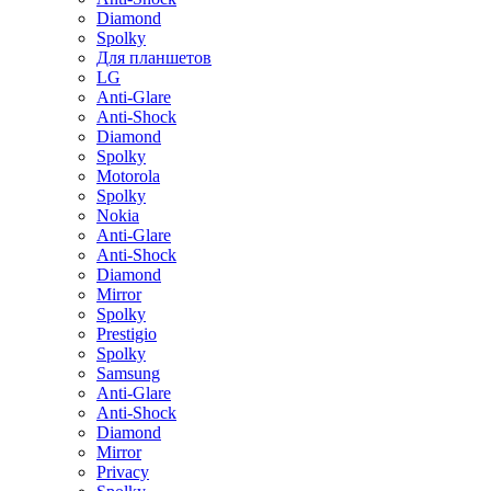
Diamond
Spolky
Для планшетов
LG
Anti-Glare
Anti-Shock
Diamond
Spolky
Motorola
Spolky
Nokia
Anti-Glare
Anti-Shock
Diamond
Mirror
Spolky
Prestigio
Spolky
Samsung
Anti-Glare
Anti-Shock
Diamond
Mirror
Privacy