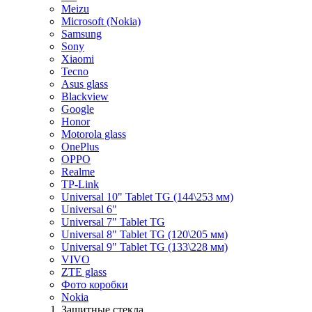
Meizu
Microsoft (Nokia)
Samsung
Sony
Xiaomi
Tecno
Asus glass
Blackview
Google
Honor
Motorola glass
OnePlus
OPPO
Realme
TP-Link
Universal 10" Tablet TG (144\253 мм)
Universal 6"
Universal 7" Tablet TG
Universal 8" Tablet TG (120\205 мм)
Universal 9" Tablet TG (133\228 мм)
VIVO
ZTE glass
Фото коробки
Nokia
Защитные стекла