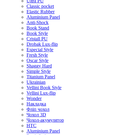
Ultra PU
Classic pocket
Elastic Rubber
Aluminium Panel
Anti-Shock
Book Stand
Book Style
Cristall PU
Drobak Lux-flip
Especial Style
Fresh Style
Oscar Style
Shaggy Hard
Simple Style
Titanium Panel
Ukrainian
Vellini Book Style
Vellini Lux-flip
Wonder
Накладка
Фліп чохол
Чохол 3D
Чохол-акумулятор
HTC
Aluminium Panel