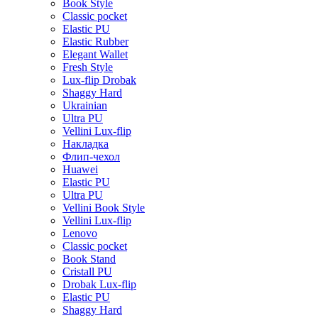
Book Style
Classic pocket
Elastic PU
Elastic Rubber
Elegant Wallet
Fresh Style
Lux-flip Drobak
Shaggy Hard
Ukrainian
Ultra PU
Vellini Lux-flip
Накладка
Флип-чехол
Huawei
Elastic PU
Ultra PU
Vellini Book Style
Vellini Lux-flip
Lenovo
Classic pocket
Book Stand
Cristall PU
Drobak Lux-flip
Elastic PU
Shaggy Hard