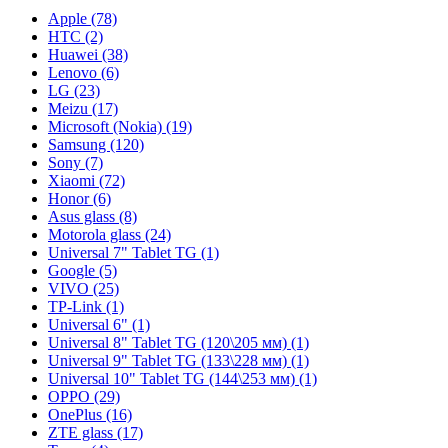
Apple (78)
HTC (2)
Huawei (38)
Lenovo (6)
LG (23)
Meizu (17)
Microsoft (Nokia) (19)
Samsung (120)
Sony (7)
Xiaomi (72)
Honor (6)
Asus glass (8)
Motorola glass (24)
Universal 7" Tablet TG (1)
Google (5)
VIVO (25)
TP-Link (1)
Universal 6" (1)
Universal 8" Tablet TG (120\205 мм) (1)
Universal 9" Tablet TG (133\228 мм) (1)
Universal 10" Tablet TG (144\253 мм) (1)
OPPO (29)
OnePlus (16)
ZTE glass (17)