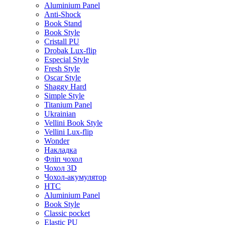
Aluminium Panel
Anti-Shock
Book Stand
Book Style
Cristall PU
Drobak Lux-flip
Especial Style
Fresh Style
Oscar Style
Shaggy Hard
Simple Style
Titanium Panel
Ukrainian
Vellini Book Style
Vellini Lux-flip
Wonder
Накладка
Фліп чохол
Чохол 3D
Чохол-акумулятор
HTC
Aluminium Panel
Book Style
Classic pocket
Elastic PU