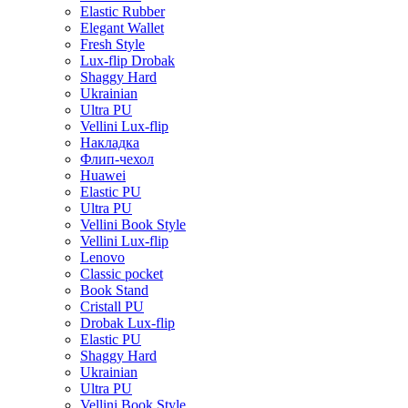
Elastic Rubber
Elegant Wallet
Fresh Style
Lux-flip Drobak
Shaggy Hard
Ukrainian
Ultra PU
Vellini Lux-flip
Накладка
Флип-чехол
Huawei
Elastic PU
Ultra PU
Vellini Book Style
Vellini Lux-flip
Lenovo
Classic pocket
Book Stand
Cristall PU
Drobak Lux-flip
Elastic PU
Shaggy Hard
Ukrainian
Ultra PU
Vellini Book Style