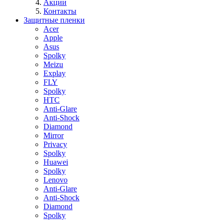
Акции
Контакты
Защитные пленки
Acer
Apple
Asus
Spolky
Meizu
Explay
FLY
Spolky
HTC
Anti-Glare
Anti-Shock
Diamond
Mirror
Privacy
Spolky
Huawei
Spolky
Lenovo
Anti-Glare
Anti-Shock
Diamond
Spolky