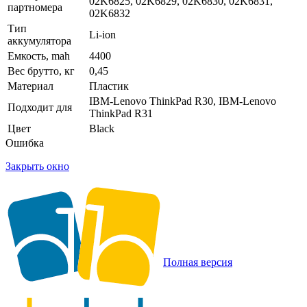
02K6825, 02K6829, 02K6830, 02K6831,
партномера
02K6832
Тип
Li-ion
аккумулятора
Емкость, mah
4400
Вес брутто, кг
0,45
Материал
Пластик
IBM-Lenovo ThinkPad R30, IBM-Lenovo
Подходит для
ThinkPad R31
Цвет
Black
Ошибка
Закрыть окно
Полная версия