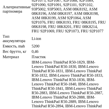
92P1075, 92P1087, 92P1088, 92P1089,
92P1090, 92P1091, 92P1101, 92P1102,
Альтернативные
93P5002, 93P5003, ASM 08K8192, ASM
партномера
08K8196, ASM 08K8197, ASM 08K8198,
ASM 08K8199, ASM 92P1064, ASM
92P1076, FRU 08K8193, FRU 08K8195, FRU
08K8198, FRU 08K8201, FRU 08K8214,
FRU 92P1069, FRU 92P1073, FRU 92P1077
Тип
Li-ion
аккумулятора
Емкость, mah
5200
Вес брутто, кг
0,46
Материал
Пластик
IBM-Lenovo ThinkPad R50-1829, IBM-
Lenovo ThinkPad R50-1830, IBM-Lenovo
ThinkPad R50-1831, IBM-Lenovo ThinkPad
R50-1832, IBM-Lenovo ThinkPad R50-1833,
IBM-Lenovo ThinkPad R50-1836, IBM-
Lenovo ThinkPad R50-1840, IBM-Lenovo
ThinkPad R50-1841, IBM-Lenovo ThinkPad
R50-2883, IBM-Lenovo ThinkPad R50-2887,
IBM-Lenovo ThinkPad R50-2888, IBM-
Lenovo ThinkPad R50-2889, IBM-Lenovo
ThinkPad R50-2894, IBM-Lenovo ThinkPad