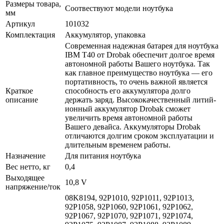
Размеры товара,
Соотвествуют модели ноутбука
мм
Артикул
101032
Комплектация
Аккумулятор, упаковка
Современная надежная батарея для ноутбука
IBM T40 от Drobak обеспечит долгое время
автономной работы Вашего ноутбука. Так
как главное преимущество ноутбука — его
портативность, то очень важной является
Краткое
способность его аккумулятора долго
описание
держать заряд. Высококачественный литий-
ионный аккумулятор Drobak сможет
увеличить время автономной работы
Вашего девайса. Аккумуляторы Drobak
отличаются долгим сроком эксплуатации и
длительным временем работы.
Назначение
Для питания ноутбука
Вес нетто, кг
0,4
Выходящее
10,8 V
напряжение/ток
08K8194, 92P1010, 92P1011, 92P1013,
92P1058, 92P1060, 92P1061, 92P1062,
92P1067, 92P1070, 92P1071, 92P1074,