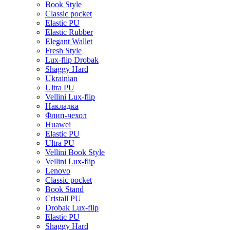
Book Style
Classic pocket
Elastic PU
Elastic Rubber
Elegant Wallet
Fresh Style
Lux-flip Drobak
Shaggy Hard
Ukrainian
Ultra PU
Vellini Lux-flip
Накладка
Флип-чехол
Huawei
Elastic PU
Ultra PU
Vellini Book Style
Vellini Lux-flip
Lenovo
Classic pocket
Book Stand
Cristall PU
Drobak Lux-flip
Elastic PU
Shaggy Hard