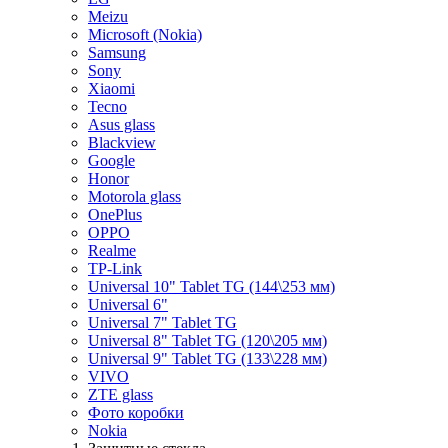
Meizu
Microsoft (Nokia)
Samsung
Sony
Xiaomi
Tecno
Asus glass
Blackview
Google
Honor
Motorola glass
OnePlus
OPPO
Realme
TP-Link
Universal 10" Tablet TG (144\253 мм)
Universal 6"
Universal 7" Tablet TG
Universal 8" Tablet TG (120\205 мм)
Universal 9" Tablet TG (133\228 мм)
VIVO
ZTE glass
Фото коробки
Nokia