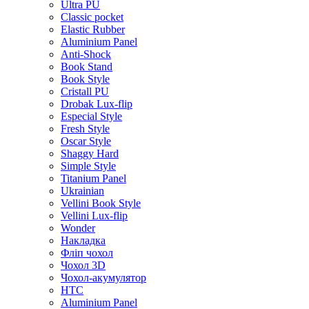
Ultra PU
Classic pocket
Elastic Rubber
Aluminium Panel
Anti-Shock
Book Stand
Book Style
Cristall PU
Drobak Lux-flip
Especial Style
Fresh Style
Oscar Style
Shaggy Hard
Simple Style
Titanium Panel
Ukrainian
Vellini Book Style
Vellini Lux-flip
Wonder
Накладка
Фліп чохол
Чохол 3D
Чохол-акумулятор
HTC
Aluminium Panel