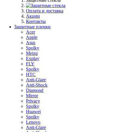
Защитные стекла
Оплата и доставка
Акции
Контакты
Защитные пленки
Acer
Apple
Asus
Spolky
Meizu
Explay
FLY
Spolky
HTC
Anti-Glare
Anti-Shock
Diamond
Mirror
Privacy
Spolky
Huawei
Spolky
Lenovo
Anti-Glare