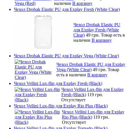
наличии
В корзину
Чехол Drobak Elastic PU для Explay Fresh (White Clear)
Чехол Drobak Elastic PU
для Explay Fresh (White
Clear)
49 грн.
Товар есть в
наличии
В корзину
Чехол Drobak Elastic PU для Explay Vega (White Clear)
Чехол Drobak Elastic PU для Explay
Vega (White Clear)
49 грн.
Товар
есть в наличии
В корзину
Чехол Vellini Lux-flip для Explay Fresh (Black)
Чехол Vellini Lux-flip для Explay
Fresh (Black)
119 грн.
Отсутствует
Чехол Vellini Lux-flip для Explay Rio Plus (Black)
Чехол Vellini Lux-flip для Explay
Rio Plus (Black)
119 грн.
Отсутствует
Чехол Vellini Lux-flip для Explay Tornado (Black)