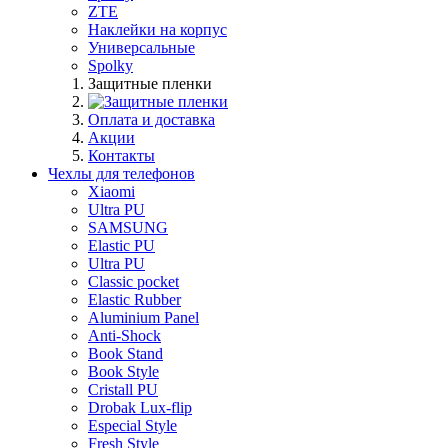
ZTE
Наклейки на корпус
Универсальные
Spolky
Защитные пленки
Оплата и доставка
Акции
Контакты
Чехлы для телефонов
Xiaomi
Ultra PU
SAMSUNG
Elastic PU
Ultra PU
Classic pocket
Elastic Rubber
Aluminium Panel
Anti-Shock
Book Stand
Book Style
Cristall PU
Drobak Lux-flip
Especial Style
Fresh Style