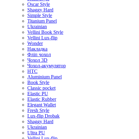
Oscar Style
Shaggy Hard
Simple Style
Titanium Panel
Ukrainian
Vellini Book Style
Vellini Lux-flip
Wonder
Накладка
Фліп чохол
Чохол 3D
Чохол-акумулятор
HTC
Aluminium Panel
Book Style
Classic pocket
Elastic PU
Elastic Rubber
Elegant Wallet
Fresh Style
Lux-flip Drobak
Shaggy Hard
Ukrainian
Ultra PU
Vellini Lux-flip