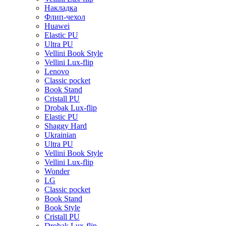
Накладка
Флип-чехол
Huawei
Elastic PU
Ultra PU
Vellini Book Style
Vellini Lux-flip
Lenovo
Classic pocket
Book Stand
Cristall PU
Drobak Lux-flip
Elastic PU
Shaggy Hard
Ukrainian
Ultra PU
Vellini Book Style
Vellini Lux-flip
Wonder
LG
Classic pocket
Book Stand
Book Style
Cristall PU
Drobak Lux-flip