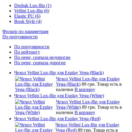
Drobak Lux-flip (1)
Vellini Lux-flip (6)
Elastic PU (6)
Book Style (4)
Фильтр по параметрам
По популярности
По популярности
По рейтингу
По цене, сначала недорогие
По цене, сначала дорогие
Чехол Vellini Lux-flip для Explay Vega (Black)
Чехол Vellini Lux-flip для Explay
Vega (Black)
89 грн.
Товар есть в
наличии
В корзину
Чехол Vellini Lux-flip для Explay Vega (White)
Чехол Vellini Lux-flip для Explay
Vega (White)
89 грн.
Товар есть в
наличии
В корзину
Чехол Vellini Lux-flip для Explay Vega (Red)
Чехол Vellini Lux-flip для Explay
Vega (Red)
89 грн.
Товар есть в