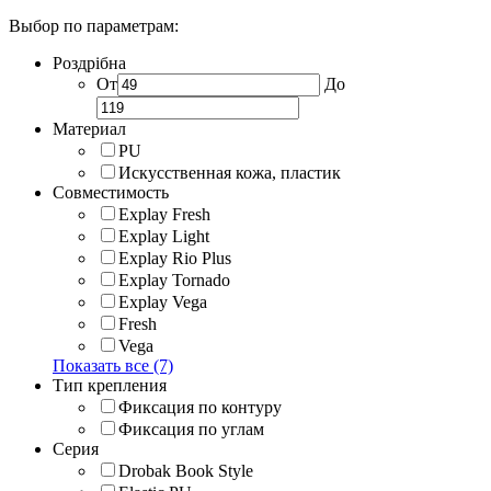
Выбор по параметрам:
Роздрібна
От
До
Материал
PU
Искусственная кожа, пластик
Совместимость
Explay Fresh
Explay Light
Explay Rio Plus
Explay Tornado
Explay Vega
Fresh
Vega
Показать все (7)
Тип крепления
Фиксация по контуру
Фиксация по углам
Серия
Drobak Book Style