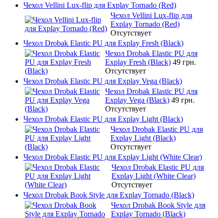
Чехол Vellini Lux-flip для Explay Tornado (Red)
Чехол Vellini Lux-flip для
Explay Tornado (Red)
Отсутствует
Чехол Drobak Elastic PU для Explay Fresh (Black)
Чехол Drobak Elastic PU для
Explay Fresh (Black)
49 грн.
Отсутствует
Чехол Drobak Elastic PU для Explay Vega (Black)
Чехол Drobak Elastic PU для
Explay Vega (Black)
49 грн.
Отсутствует
Чехол Drobak Elastic PU для Explay Light (Black)
Чехол Drobak Elastic PU для
Explay Light (Black)
Отсутствует
Чехол Drobak Elastic PU для Explay Light (White Clear)
Чехол Drobak Elastic PU для
Explay Light (White Clear)
Отсутствует
Чехол Drobak Book Style для Explay Tornado (Black)
Чехол Drobak Book Style для
Explay Tornado (Black)