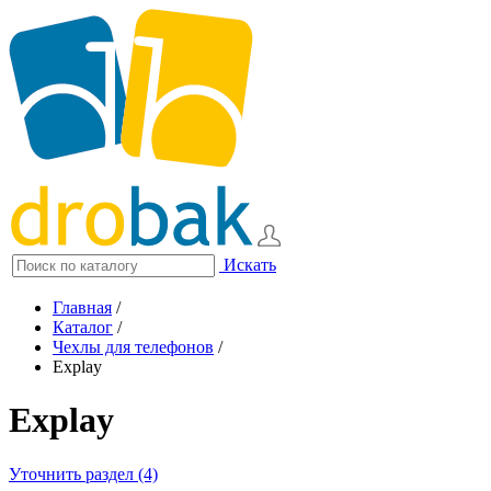
Искать
Главная
/
Каталог
/
Чехлы для телефонов
/
Explay
Explay
Уточнить раздел (4)