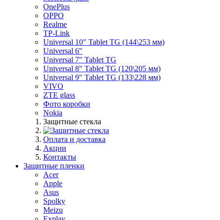
OnePlus
OPPO
Realme
TP-Link
Universal 10" Tablet TG (144\253 мм)
Universal 6"
Universal 7" Tablet TG
Universal 8" Tablet TG (120\205 мм)
Universal 9" Tablet TG (133\228 мм)
VIVO
ZTE glass
Фото коробки
Nokia
Защитные стекла
Оплата и доставка
Акции
Контакты
Защитные пленки
Acer
Apple
Asus
Spolky
Meizu
Explay