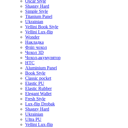
Oscar Style
Shaggy Hard
Simple Style
Titanium Panel
Ukrainian
Vellini Book Style
Vellini Lux-flip
Wonder
Накладка
Фліп чохол
Чохол 3D
Чохол-акумулятор
HTC
Aluminium Panel
Book Style
Classic pocket
Elastic PU
Elastic Rubber
Elegant Wallet
Fresh Style
Lux-flip Drobak
Shaggy Hard
Ukrainian
Ultra PU
Vellini Lux-flip