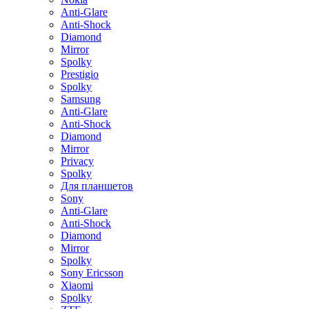
Anti-Glare
Anti-Shock
Diamond
Mirror
Spolky
Prestigio
Spolky
Samsung
Anti-Glare
Anti-Shock
Diamond
Mirror
Privacy
Spolky
Для планшетов
Sony
Anti-Glare
Anti-Shock
Diamond
Mirror
Spolky
Sony Ericsson
Xiaomi
Spolky