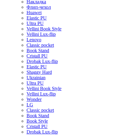
Накладка
Флип-чехол
Huawei
Elastic PU
Ultra PU
Vellini Book Style
Vellini Lux-flip
Lenovo
Classic pocket
Book Stand
Cristall PU
Drobak Lux-flip
Elastic PU
Shaggy Hard
Ukrainian
Ultra PU
Vellini Book Style
Vellini Lux-flip
Wonder
LG
Classic pocket
Book Stand
Book Style
Cristall PU
Drobak Lux-flip