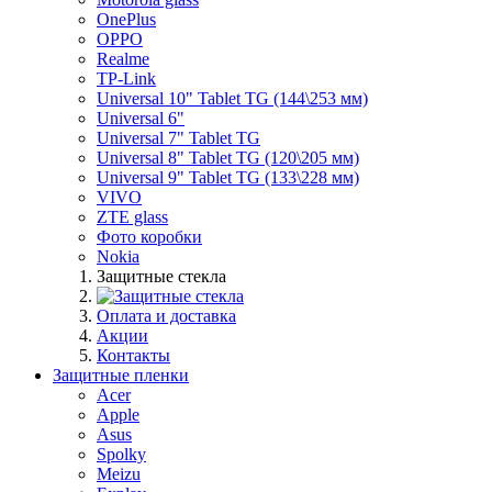
OnePlus
OPPO
Realme
TP-Link
Universal 10" Tablet TG (144\253 мм)
Universal 6"
Universal 7" Tablet TG
Universal 8" Tablet TG (120\205 мм)
Universal 9" Tablet TG (133\228 мм)
VIVO
ZTE glass
Фото коробки
Nokia
Защитные стекла
Оплата и доставка
Акции
Контакты
Защитные пленки
Acer
Apple
Asus
Spolky
Meizu