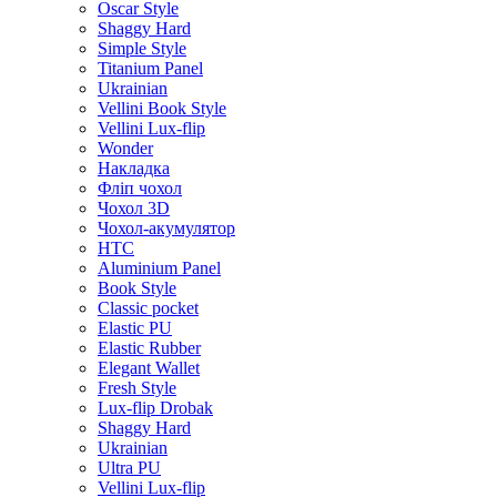
Oscar Style
Shaggy Hard
Simple Style
Titanium Panel
Ukrainian
Vellini Book Style
Vellini Lux-flip
Wonder
Накладка
Фліп чохол
Чохол 3D
Чохол-акумулятор
HTC
Aluminium Panel
Book Style
Classic pocket
Elastic PU
Elastic Rubber
Elegant Wallet
Fresh Style
Lux-flip Drobak
Shaggy Hard
Ukrainian
Ultra PU
Vellini Lux-flip