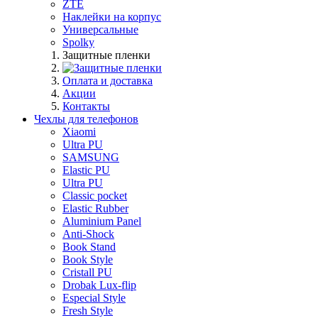
ZTE
Наклейки на корпус
Универсальные
Spolky
Защитные пленки
Оплата и доставка
Акции
Контакты
Чехлы для телефонов
Xiaomi
Ultra PU
SAMSUNG
Elastic PU
Ultra PU
Classic pocket
Elastic Rubber
Aluminium Panel
Anti-Shock
Book Stand
Book Style
Cristall PU
Drobak Lux-flip
Especial Style
Fresh Style