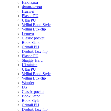
Накладка
Флип-чехол
Huawei
Elastic PU
Ultra PU
Vellini Book Style
Vellini Lux-flip
Lenovo
Classic pocket
Book Stand
Cristall PU
Drobak Lux-flip
Elastic PU
Shaggy Hard
Ukrainian
Ultra PU
Vellini Book Style
Vellini Lux-flip
Wonder
LG
Classic pocket
Book Stand
Book Style
Cristall PU
Drobak Lux-flip