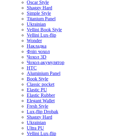
Oscar Style
Shaggy Hard
Simple Style
Titanium Panel
Ukrainian
Vellini Book Style
Vellini Lux-flip
Wonder
Накладка
Фліп чохол
Чохол 3D
Чохол-акумулятор
HTC
Aluminium Panel
Book Style
Classic pocket
Elastic PU
Elastic Rubber
Elegant Wallet
Fresh Style
Lux-flip Drobak
Shaggy Hard
Ukrainian
Ultra PU
Vellini Lux-flip