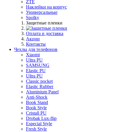
ZTE
Наклейки на корпус
Универсальные
Spolky
Защитные пленки
Оплата и доставка
Акции
Контакты
Чехлы для телефонов
Xiaomi
Ultra PU
SAMSUNG
Elastic PU
Ultra PU
Classic pocket
Elastic Rubber
Aluminium Panel
Anti-Shock
Book Stand
Book Style
Cristall PU
Drobak Lux-flip
Especial Style
Fresh Style