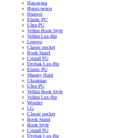
Накладка
Флип-чехол
Huawei
Elastic PU
Ultra PU
Vellini Book Style
Vellini Lux-flip
Lenovo
Classic pocket
Book Stand
Cristall PU
Drobak Lux-flip
Elastic PU
Shaggy Hard
Ukrainian
Ultra PU
Vellini Book Style
Vellini Lux-flip
Wonder
LG
Classic pocket
Book Stand
Book Style
Cristall PU
Drobak Lux-flip