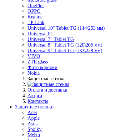
OnePlus
OPPO
Realme
TP-Link
Universal 10" Tablet TG (144\253 мм)
Universal 6"
Universal 7" Tablet TG
Universal 8" Tablet TG (120\205 мм)
Universal 9" Tablet TG (133\228 мм)
VIVO
ZTE glass
Фото коробки
Nokia
Защитные стекла
Оплата и доставка
Акции
Контакты
Защитные пленки
Acer
Apple
Asus
Spolky
Meizu