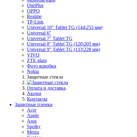
OnePlus
OPPO
Realme
TP-Link
Universal 10" Tablet TG (144\253 мм)
Universal 6"
Universal 7" Tablet TG
Universal 8" Tablet TG (120\205 мм)
Universal 9" Tablet TG (133\228 мм)
VIVO
ZTE glass
Фото коробки
Nokia
Защитные стекла
Оплата и доставка
Акции
Контакты
Защитные пленки
Acer
Apple
Asus
Spolky
Meizu