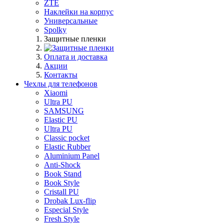
ZTE
Наклейки на корпус
Универсальные
Spolky
Защитные пленки
Оплата и доставка
Акции
Контакты
Чехлы для телефонов
Xiaomi
Ultra PU
SAMSUNG
Elastic PU
Ultra PU
Classic pocket
Elastic Rubber
Aluminium Panel
Anti-Shock
Book Stand
Book Style
Cristall PU
Drobak Lux-flip
Especial Style
Fresh Style