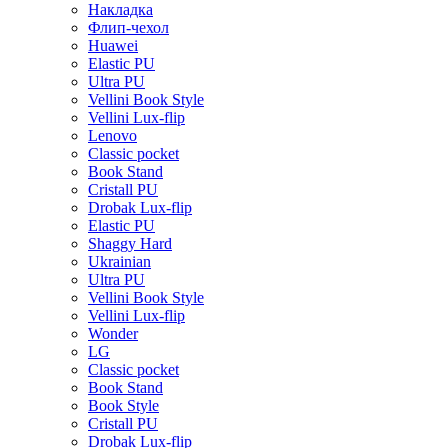
Накладка
Флип-чехол
Huawei
Elastic PU
Ultra PU
Vellini Book Style
Vellini Lux-flip
Lenovo
Classic pocket
Book Stand
Cristall PU
Drobak Lux-flip
Elastic PU
Shaggy Hard
Ukrainian
Ultra PU
Vellini Book Style
Vellini Lux-flip
Wonder
LG
Classic pocket
Book Stand
Book Style
Cristall PU
Drobak Lux-flip