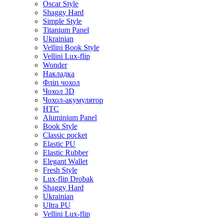
Oscar Style
Shaggy Hard
Simple Style
Titanium Panel
Ukrainian
Vellini Book Style
Vellini Lux-flip
Wonder
Накладка
Фліп чохол
Чохол 3D
Чохол-акумулятор
HTC
Aluminium Panel
Book Style
Classic pocket
Elastic PU
Elastic Rubber
Elegant Wallet
Fresh Style
Lux-flip Drobak
Shaggy Hard
Ukrainian
Ultra PU
Vellini Lux-flip