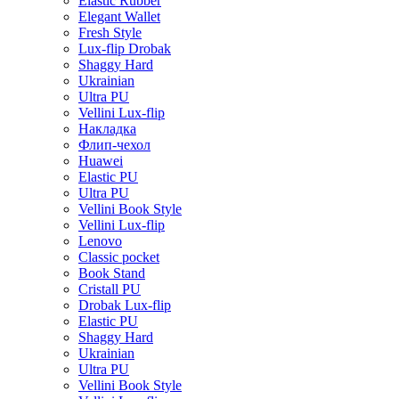
Elastic Rubber
Elegant Wallet
Fresh Style
Lux-flip Drobak
Shaggy Hard
Ukrainian
Ultra PU
Vellini Lux-flip
Накладка
Флип-чехол
Huawei
Elastic PU
Ultra PU
Vellini Book Style
Vellini Lux-flip
Lenovo
Classic pocket
Book Stand
Cristall PU
Drobak Lux-flip
Elastic PU
Shaggy Hard
Ukrainian
Ultra PU
Vellini Book Style