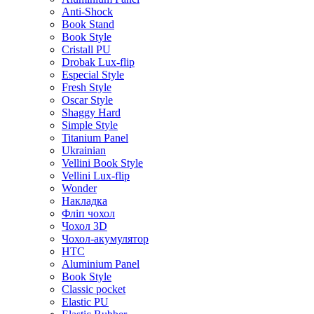
Anti-Shock
Book Stand
Book Style
Cristall PU
Drobak Lux-flip
Especial Style
Fresh Style
Oscar Style
Shaggy Hard
Simple Style
Titanium Panel
Ukrainian
Vellini Book Style
Vellini Lux-flip
Wonder
Накладка
Фліп чохол
Чохол 3D
Чохол-акумулятор
HTC
Aluminium Panel
Book Style
Classic pocket
Elastic PU