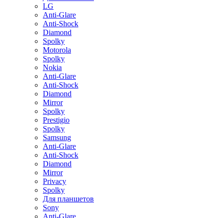
LG
Anti-Glare
Anti-Shock
Diamond
Spolky
Motorola
Spolky
Nokia
Anti-Glare
Anti-Shock
Diamond
Mirror
Spolky
Prestigio
Spolky
Samsung
Anti-Glare
Anti-Shock
Diamond
Mirror
Privacy
Spolky
Для планшетов
Sony
Anti-Glare