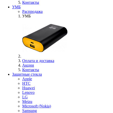
Контакты
УМБ
Распродажа
УМБ
Оплата и доставка
Акции
Контакты
Защитные стекла
Apple
HTC
Huawei
Lenovo
LG
Meizu
Microsoft (Nokia)
Samsung