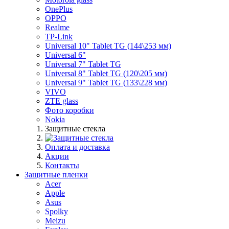
OnePlus
OPPO
Realme
TP-Link
Universal 10" Tablet TG (144\253 мм)
Universal 6"
Universal 7" Tablet TG
Universal 8" Tablet TG (120\205 мм)
Universal 9" Tablet TG (133\228 мм)
VIVO
ZTE glass
Фото коробки
Nokia
Защитные стекла
Оплата и доставка
Акции
Контакты
Защитные пленки
Acer
Apple
Asus
Spolky
Meizu