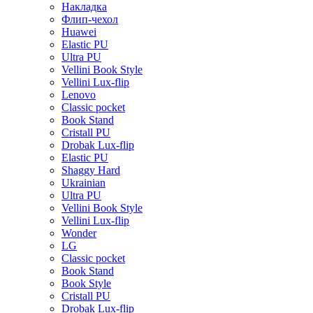
Накладка
Флип-чехол
Huawei
Elastic PU
Ultra PU
Vellini Book Style
Vellini Lux-flip
Lenovo
Classic pocket
Book Stand
Cristall PU
Drobak Lux-flip
Elastic PU
Shaggy Hard
Ukrainian
Ultra PU
Vellini Book Style
Vellini Lux-flip
Wonder
LG
Classic pocket
Book Stand
Book Style
Cristall PU
Drobak Lux-flip