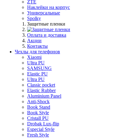
ZTE
Наклейки на корпус
Универсальные
Spolky
Защитные пленки
Оплата и доставка
Акции
Контакты
Чехлы для телефонов
Xiaomi
Ultra PU
SAMSUNG
Elastic PU
Ultra PU
Classic pocket
Elastic Rubber
Aluminium Panel
Anti-Shock
Book Stand
Book Style
Cristall PU
Drobak Lux-flip
Especial Style
Fresh Style