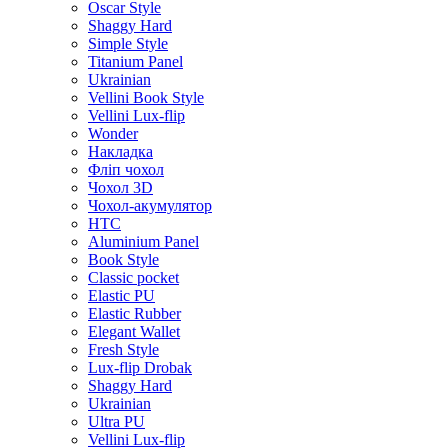
Oscar Style
Shaggy Hard
Simple Style
Titanium Panel
Ukrainian
Vellini Book Style
Vellini Lux-flip
Wonder
Накладка
Фліп чохол
Чохол 3D
Чохол-акумулятор
HTC
Aluminium Panel
Book Style
Classic pocket
Elastic PU
Elastic Rubber
Elegant Wallet
Fresh Style
Lux-flip Drobak
Shaggy Hard
Ukrainian
Ultra PU
Vellini Lux-flip