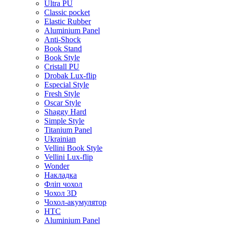
Ultra PU
Classic pocket
Elastic Rubber
Aluminium Panel
Anti-Shock
Book Stand
Book Style
Cristall PU
Drobak Lux-flip
Especial Style
Fresh Style
Oscar Style
Shaggy Hard
Simple Style
Titanium Panel
Ukrainian
Vellini Book Style
Vellini Lux-flip
Wonder
Накладка
Фліп чохол
Чохол 3D
Чохол-акумулятор
HTC
Aluminium Panel