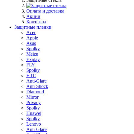
Защитные стекла
Оплата и доставка
Акции
Контакты
Защитные пленки
Acer
Apple
Asus
Spolky
Meizu
Explay
FLY
Spolky
HTC
Anti-Glare
Anti-Shock
Diamond
Mirror
Privacy
Spolky
Huawei
Spolky
Lenovo
Anti-Glare