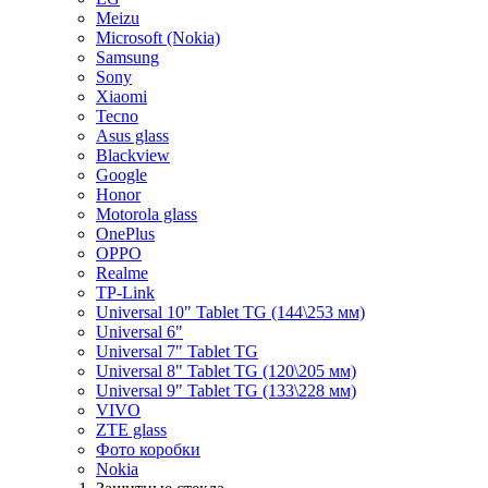
Meizu
Microsoft (Nokia)
Samsung
Sony
Xiaomi
Tecno
Asus glass
Blackview
Google
Honor
Motorola glass
OnePlus
OPPO
Realme
TP-Link
Universal 10" Tablet TG (144\253 мм)
Universal 6"
Universal 7" Tablet TG
Universal 8" Tablet TG (120\205 мм)
Universal 9" Tablet TG (133\228 мм)
VIVO
ZTE glass
Фото коробки
Nokia