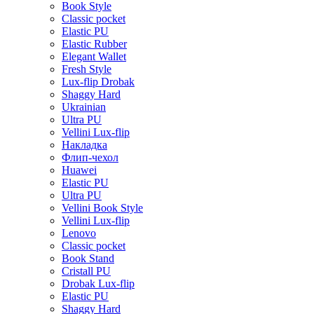
Book Style
Classic pocket
Elastic PU
Elastic Rubber
Elegant Wallet
Fresh Style
Lux-flip Drobak
Shaggy Hard
Ukrainian
Ultra PU
Vellini Lux-flip
Накладка
Флип-чехол
Huawei
Elastic PU
Ultra PU
Vellini Book Style
Vellini Lux-flip
Lenovo
Classic pocket
Book Stand
Cristall PU
Drobak Lux-flip
Elastic PU
Shaggy Hard