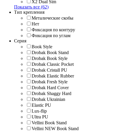
X2 Dual Sim
Показать все (62)
Тип крепления
Металические скобы
Нет
Фиксация по контуру
Фиксация по углам
Серия
Book Style
Drobak Book Stand
Drobak Book Style
Drobak Classic Pocket
Drobak Cristall PU
Drobak Elastic Rubber
Drobak Fresh Style
Drobak Hard Cover
Drobak Shaggy Hard
Drobak Ukrainian
Elastic PU
Lux-flip
Ultra PU
Vellini Book Stand
Vellini NEW Book Stand