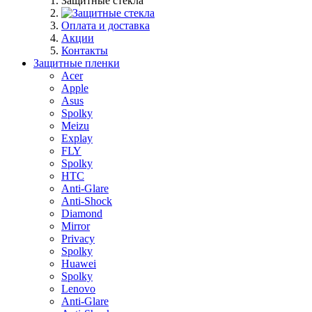
Защитные стекла
Оплата и доставка
Акции
Контакты
Защитные пленки
Acer
Apple
Asus
Spolky
Meizu
Explay
FLY
Spolky
HTC
Anti-Glare
Anti-Shock
Diamond
Mirror
Privacy
Spolky
Huawei
Spolky
Lenovo
Anti-Glare