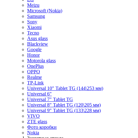
Meizu
Microsoft (Nokia)
Samsung
Sony
Xiaomi
Tecno
Asus glass
Blackview
Google
Honor
Motorola glass
OnePlus
OPPO
Realme
TP-Link
Universal 10" Tablet TG (144\253 мм)
Universal 6"
Universal 7" Tablet TG
Universal 8" Tablet TG (120\205 мм)
Universal 9" Tablet TG (133\228 мм)
VIVO
ZTE glass
Фото коробки
Nokia