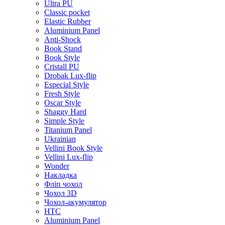
Ultra PU
Classic pocket
Elastic Rubber
Aluminium Panel
Anti-Shock
Book Stand
Book Style
Cristall PU
Drobak Lux-flip
Especial Style
Fresh Style
Oscar Style
Shaggy Hard
Simple Style
Titanium Panel
Ukrainian
Vellini Book Style
Vellini Lux-flip
Wonder
Накладка
Фліп чохол
Чохол 3D
Чохол-акумулятор
HTC
Aluminium Panel