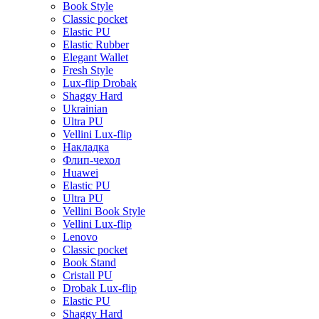
Book Style
Classic pocket
Elastic PU
Elastic Rubber
Elegant Wallet
Fresh Style
Lux-flip Drobak
Shaggy Hard
Ukrainian
Ultra PU
Vellini Lux-flip
Накладка
Флип-чехол
Huawei
Elastic PU
Ultra PU
Vellini Book Style
Vellini Lux-flip
Lenovo
Classic pocket
Book Stand
Cristall PU
Drobak Lux-flip
Elastic PU
Shaggy Hard