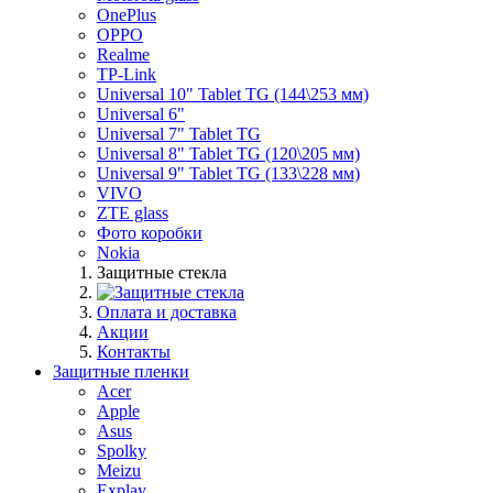
OnePlus
OPPO
Realme
TP-Link
Universal 10" Tablet TG (144\253 мм)
Universal 6"
Universal 7" Tablet TG
Universal 8" Tablet TG (120\205 мм)
Universal 9" Tablet TG (133\228 мм)
VIVO
ZTE glass
Фото коробки
Nokia
Защитные стекла
Оплата и доставка
Акции
Контакты
Защитные пленки
Acer
Apple
Asus
Spolky
Meizu
Explay