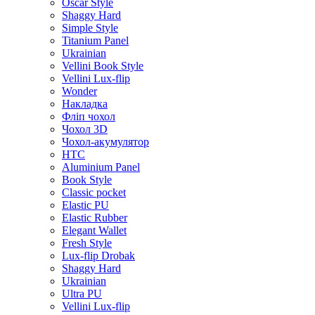
Oscar Style
Shaggy Hard
Simple Style
Titanium Panel
Ukrainian
Vellini Book Style
Vellini Lux-flip
Wonder
Накладка
Фліп чохол
Чохол 3D
Чохол-акумулятор
HTC
Aluminium Panel
Book Style
Classic pocket
Elastic PU
Elastic Rubber
Elegant Wallet
Fresh Style
Lux-flip Drobak
Shaggy Hard
Ukrainian
Ultra PU
Vellini Lux-flip