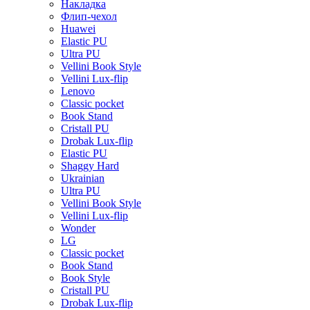
Накладка
Флип-чехол
Huawei
Elastic PU
Ultra PU
Vellini Book Style
Vellini Lux-flip
Lenovo
Classic pocket
Book Stand
Cristall PU
Drobak Lux-flip
Elastic PU
Shaggy Hard
Ukrainian
Ultra PU
Vellini Book Style
Vellini Lux-flip
Wonder
LG
Classic pocket
Book Stand
Book Style
Cristall PU
Drobak Lux-flip