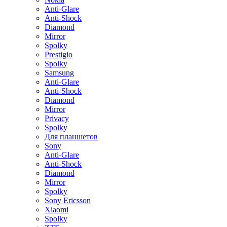
Anti-Glare
Anti-Shock
Diamond
Mirror
Spolky
Prestigio
Spolky
Samsung
Anti-Glare
Anti-Shock
Diamond
Mirror
Privacy
Spolky
Для планшетов
Sony
Anti-Glare
Anti-Shock
Diamond
Mirror
Spolky
Sony Ericsson
Xiaomi
Spolky