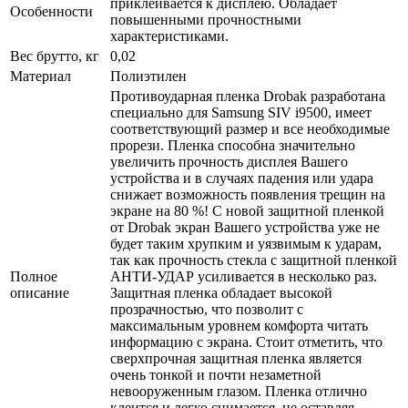
приклеивается к дисплею. Обладает
Особенности
повышенными прочностными
характеристиками.
Вес брутто, кг
0,02
Материал
Полиэтилен
Противоударная пленка Drobak разработана
специально для Samsung SIV i9500, имеет
соответствующий размер и все необходимые
прорези. Пленка способна значительно
увеличить прочность дисплея Вашего
устройства и в случаях падения или удара
снижает возможность появления трещин на
экране на 80 %! С новой защитной пленкой
от Drobak экран Вашего устройства уже не
будет таким хрупким и уязвимым к ударам,
так как прочность стекла с защитной пленкой
Полное
АНТИ-УДАР усиливается в несколько раз.
описание
Защитная пленка обладает высокой
прозрачностью, что позволит с
максимальным уровнем комфорта читать
информацию с экрана. Стоит отметить, что
сверхпрочная защитная пленка является
очень тонкой и почти незаметной
невооруженным глазом. Пленка отлично
клеится и легко снимается, не оставляя