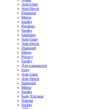
Anti-Glare
Anti-Shock
Diamond
Mirror
Spolky
Prestigio
Spolky
Samsung
Anti-Glare
Anti-Shock
Diamond
Mirror
Privacy
Spolky
Для планшетов
Sony
Anti-Glare
Anti-Shock
Diamond
Mirror
Spolky
Sony Ericsson
Xiaomi
Spolky