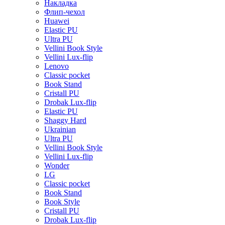
Накладка
Флип-чехол
Huawei
Elastic PU
Ultra PU
Vellini Book Style
Vellini Lux-flip
Lenovo
Classic pocket
Book Stand
Cristall PU
Drobak Lux-flip
Elastic PU
Shaggy Hard
Ukrainian
Ultra PU
Vellini Book Style
Vellini Lux-flip
Wonder
LG
Classic pocket
Book Stand
Book Style
Cristall PU
Drobak Lux-flip