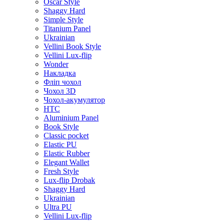
Oscar Style
Shaggy Hard
Simple Style
Titanium Panel
Ukrainian
Vellini Book Style
Vellini Lux-flip
Wonder
Накладка
Фліп чохол
Чохол 3D
Чохол-акумулятор
HTC
Aluminium Panel
Book Style
Classic pocket
Elastic PU
Elastic Rubber
Elegant Wallet
Fresh Style
Lux-flip Drobak
Shaggy Hard
Ukrainian
Ultra PU
Vellini Lux-flip