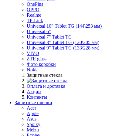
OnePlus
OPPO
Realme
TP-Link
Universal 10" Tablet TG (144\253 мм)
Universal 6"
Universal 7" Tablet TG
Universal 8" Tablet TG (120\205 мм)
Universal 9" Tablet TG (133\228 мм)
VIVO
ZTE glass
Фото коробки
Nokia
Защитные стекла
Оплата и доставка
Акции
Контакты
Защитные пленки
Acer
Apple
Asus
Spolky
Meizu
Explay