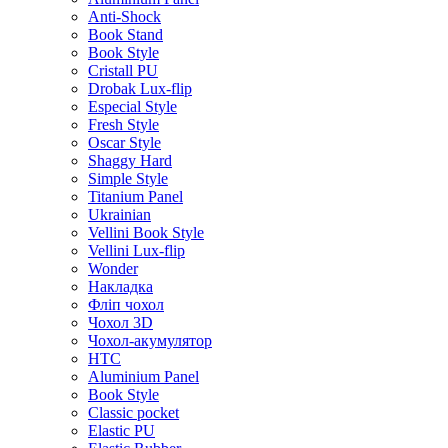
Anti-Shock
Book Stand
Book Style
Cristall PU
Drobak Lux-flip
Especial Style
Fresh Style
Oscar Style
Shaggy Hard
Simple Style
Titanium Panel
Ukrainian
Vellini Book Style
Vellini Lux-flip
Wonder
Накладка
Фліп чохол
Чохол 3D
Чохол-акумулятор
HTC
Aluminium Panel
Book Style
Classic pocket
Elastic PU