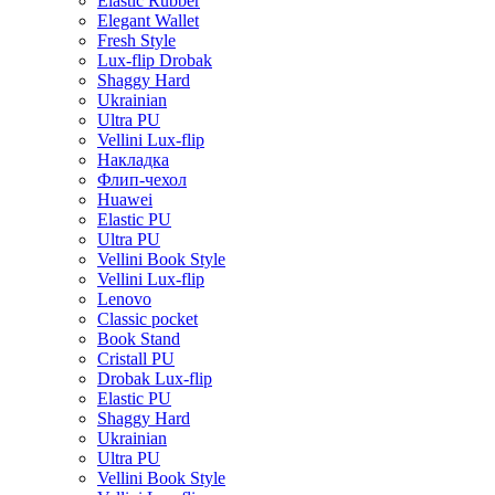
Elastic Rubber
Elegant Wallet
Fresh Style
Lux-flip Drobak
Shaggy Hard
Ukrainian
Ultra PU
Vellini Lux-flip
Накладка
Флип-чехол
Huawei
Elastic PU
Ultra PU
Vellini Book Style
Vellini Lux-flip
Lenovo
Classic pocket
Book Stand
Cristall PU
Drobak Lux-flip
Elastic PU
Shaggy Hard
Ukrainian
Ultra PU
Vellini Book Style