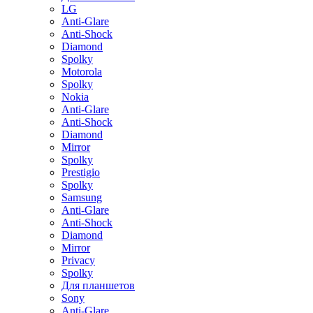
LG
Anti-Glare
Anti-Shock
Diamond
Spolky
Motorola
Spolky
Nokia
Anti-Glare
Anti-Shock
Diamond
Mirror
Spolky
Prestigio
Spolky
Samsung
Anti-Glare
Anti-Shock
Diamond
Mirror
Privacy
Spolky
Для планшетов
Sony
Anti-Glare