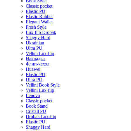
Book Style
Classic pocket
Elastic PU
Elastic Rubber
Elegant Wallet
Fresh Style
Lux-flip Drobak
Shaggy Hard
Ukrainian
Ultra PU
Vellini Lux-flip
Накладка
Флип-чехол
Huawei
Elastic PU
Ultra PU
Vellini Book Style
Vellini Lux-flip
Lenovo
Classic pocket
Book Stand
Cristall PU
Drobak Lux-flip
Elastic PU
Shaggy Hard