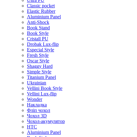
Ultra PU
Classic pocket
Elastic Rubber
Aluminium Panel
Anti-Shock
Book Stand
Book Style
Cristall PU
Drobak Lux-flip
Especial Style
Fresh Style
Oscar Style
Shaggy Hard
Simple Style
Titanium Panel
Ukrainian
Vellini Book Style
Vellini Lux-flip
Wonder
Накладка
Фліп чохол
Чохол 3D
Чохол-акумулятор
HTC
Aluminium Panel