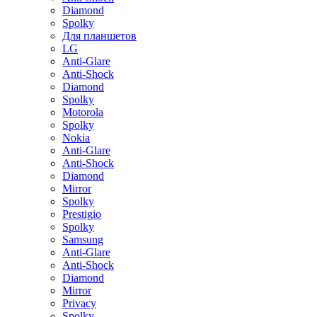
Diamond
Spolky
Для планшетов
LG
Anti-Glare
Anti-Shock
Diamond
Spolky
Motorola
Spolky
Nokia
Anti-Glare
Anti-Shock
Diamond
Mirror
Spolky
Prestigio
Spolky
Samsung
Anti-Glare
Anti-Shock
Diamond
Mirror
Privacy
Spolky