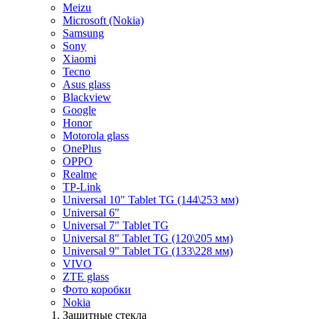
Meizu
Microsoft (Nokia)
Samsung
Sony
Xiaomi
Tecno
Asus glass
Blackview
Google
Honor
Motorola glass
OnePlus
OPPO
Realme
TP-Link
Universal 10" Tablet TG (144\253 мм)
Universal 6"
Universal 7" Tablet TG
Universal 8" Tablet TG (120\205 мм)
Universal 9" Tablet TG (133\228 мм)
VIVO
ZTE glass
Фото коробки
Nokia
Защитные стекла