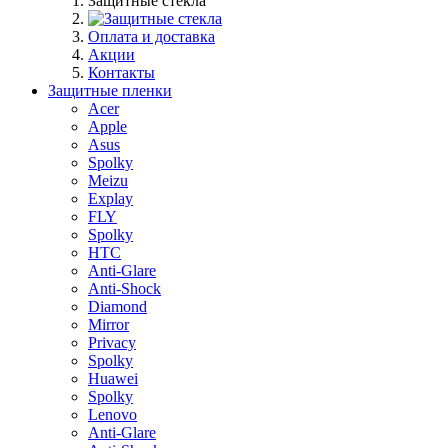
Защитные стекла
Оплата и доставка
Акции
Контакты
Защитные пленки
Acer
Apple
Asus
Spolky
Meizu
Explay
FLY
Spolky
HTC
Anti-Glare
Anti-Shock
Diamond
Mirror
Privacy
Spolky
Huawei
Spolky
Lenovo
Anti-Glare