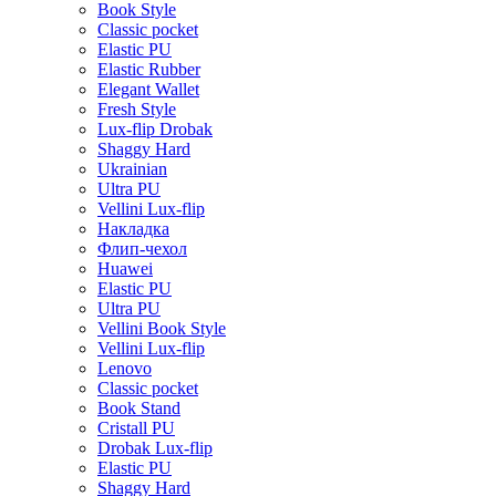
Book Style
Classic pocket
Elastic PU
Elastic Rubber
Elegant Wallet
Fresh Style
Lux-flip Drobak
Shaggy Hard
Ukrainian
Ultra PU
Vellini Lux-flip
Накладка
Флип-чехол
Huawei
Elastic PU
Ultra PU
Vellini Book Style
Vellini Lux-flip
Lenovo
Classic pocket
Book Stand
Cristall PU
Drobak Lux-flip
Elastic PU
Shaggy Hard