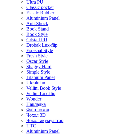
Ultra PU
Classic pocket
Elastic Rubber
Aluminium Panel
Anti-Shock
Book Stand
Book Style
Cristall PU
Drobak Lux-flip
Especial Style
Fresh Style
Oscar Style
Shaggy Hard
Simple Style
Titanium Panel
Ukrainian
Vellini Book Style
Vellini Lux-flip
Wonder
Накладка
Фліп чохол
Чохол 3D
Чохол-акумулятор
HTC
Aluminium Panel