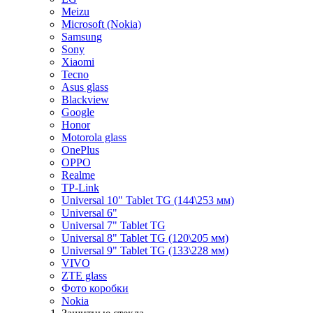
Meizu
Microsoft (Nokia)
Samsung
Sony
Xiaomi
Tecno
Asus glass
Blackview
Google
Honor
Motorola glass
OnePlus
OPPO
Realme
TP-Link
Universal 10" Tablet TG (144\253 мм)
Universal 6"
Universal 7" Tablet TG
Universal 8" Tablet TG (120\205 мм)
Universal 9" Tablet TG (133\228 мм)
VIVO
ZTE glass
Фото коробки
Nokia