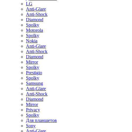
LG
Anti-Glare
Anti-Shock
Diamond
Spolky
Motorola
Spolky
Nokia
Anti-Glare
Anti-Shock
Diamond
Mirror
Spolky
Prestigio
Spolky
Samsung
Anti-Glare
Anti-Shock
Diamond
Mirror
Privacy
Spolky
Для планшетов
Sony
Anti-Glare