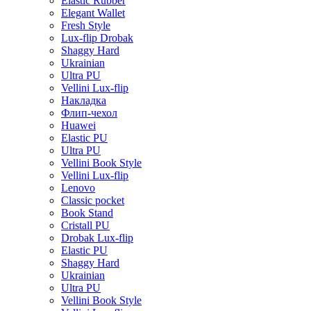
Elastic Rubber
Elegant Wallet
Fresh Style
Lux-flip Drobak
Shaggy Hard
Ukrainian
Ultra PU
Vellini Lux-flip
Накладка
Флип-чехол
Huawei
Elastic PU
Ultra PU
Vellini Book Style
Vellini Lux-flip
Lenovo
Classic pocket
Book Stand
Cristall PU
Drobak Lux-flip
Elastic PU
Shaggy Hard
Ukrainian
Ultra PU
Vellini Book Style