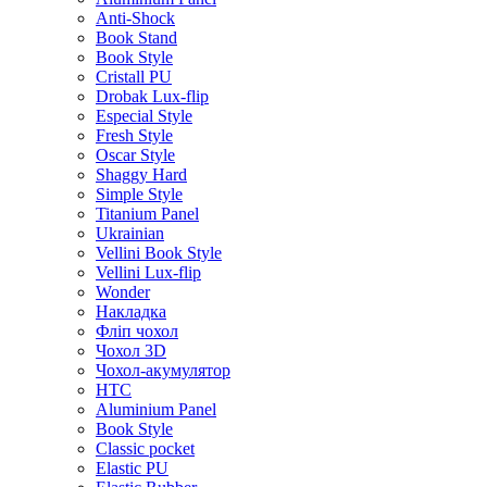
Anti-Shock
Book Stand
Book Style
Cristall PU
Drobak Lux-flip
Especial Style
Fresh Style
Oscar Style
Shaggy Hard
Simple Style
Titanium Panel
Ukrainian
Vellini Book Style
Vellini Lux-flip
Wonder
Накладка
Фліп чохол
Чохол 3D
Чохол-акумулятор
HTC
Aluminium Panel
Book Style
Classic pocket
Elastic PU