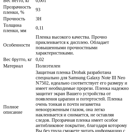
Вес нетто, кг
0,001
Прозрачность
93
пленки, %
Прочность
3H
Толщина
0,11
пленки, мм
Пленка высокого качества. Прочно
приклеивается к дисплею. Обладает
Особенности
повышенными прочностными
характеристиками.
Вес брутто, кг
0,02
Материал
Полиэтилен
Защитная пленка Drobak разработана
специально для Samsung Galaxy Note III Neo
N7502, идеально соответствует его размеру и
имеет необходимые прорези. Пленка надежно
защитит экран Вашего устройства от
появления царапин и потертостей. Пленка
очень тонкая и почти незаметна
Полное
невооруженным глазом, она легко
описание
наклеивается и снимается, не оставляя
следов. Прозрачная пленка имеет особое
антибликовое покрытие, благодаря которому
Вы без труда сможете читать информацию с