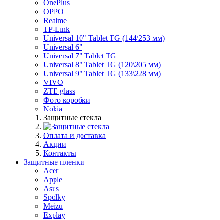
OnePlus
OPPO
Realme
TP-Link
Universal 10" Tablet TG (144\253 мм)
Universal 6"
Universal 7" Tablet TG
Universal 8" Tablet TG (120\205 мм)
Universal 9" Tablet TG (133\228 мм)
VIVO
ZTE glass
Фото коробки
Nokia
Защитные стекла
Оплата и доставка
Акции
Контакты
Защитные пленки
Acer
Apple
Asus
Spolky
Meizu
Explay