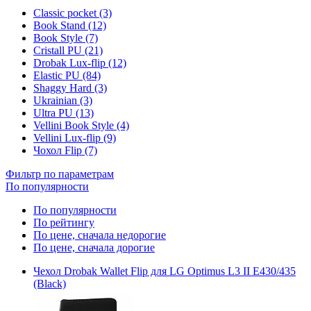
Classic pocket (3)
Book Stand (12)
Book Style (7)
Cristall PU (21)
Drobak Lux-flip (12)
Elastic PU (84)
Shaggy Hard (3)
Ukrainian (3)
Ultra PU (13)
Vellini Book Style (4)
Vellini Lux-flip (9)
Чохол Flip (7)
Фильтр по параметрам
По популярности
По популярности
По рейтингу
По цене, сначала недорогие
По цене, сначала дорогие
Чехол Drobak Wallet Flip для LG Optimus L3 II E430/435
(Black)