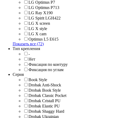
LG Optimus P7
LG Optimus P713
LG Ray X190
LG Spirit LGH422
LG X screen
LG X style
LG Х cam
Optimus L5 E615
Показать все (72)
Тип крепления
-
Нет
Фиксация по контуру
Фиксация по углам
Серия
Book Style
Drobak Anti-Shock
Drobak Book Style
Drobak Classic Pocket
Drobak Cristall PU
Drobak Elastic PU
Drobak Shaggy Hard
Drobak Ukrainian