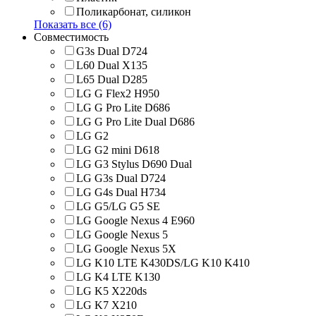
Поликарбонат, силикон
Показать все (6)
Совместимость
G3s Dual D724
L60 Dual X135
L65 Dual D285
LG G Flex2 H950
LG G Pro Lite D686
LG G Pro Lite Dual D686
LG G2
LG G2 mini D618
LG G3 Stylus D690 Dual
LG G3s Dual D724
LG G4s Dual H734
LG G5/LG G5 SE
LG Google Nexus 4 E960
LG Google Nexus 5
LG Google Nexus 5X
LG K10 LTE K430DS/LG K10 K410
LG K4 LTE K130
LG K5 X220ds
LG K7 X210