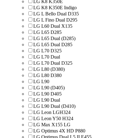
LG K8 K350E
LG K8 K350E Indigo
LG L Bello Dual D335
LG L Fino Dual D295
LG L60 Dual X135
LG L65 D285
LG L65 Dual (D285)
LG L65 Dual D285
LG L70 D325
LG L70 Dual
LG L70 Dual D325
LG L80 (D380)
LG L80 D380
LG L90
LG L90 (D405)
LG L90 D405
LG L90 Dual
LG L90 Dual (D410)
LG Leon LGH324
LG Leon Y50 H324
LG Max X155 LG
LG Optimus 4X HD P880
LG Optimus Dual L5 II E455