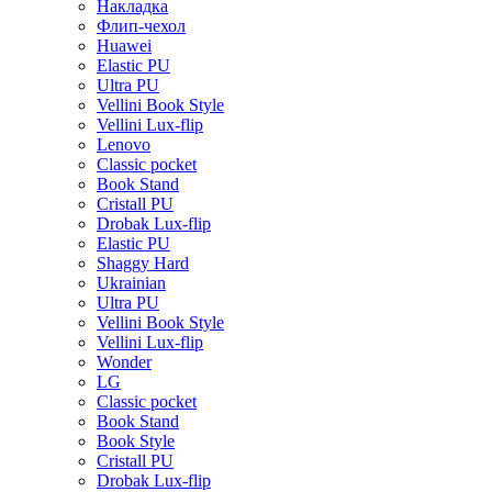
Накладка
Флип-чехол
Huawei
Elastic PU
Ultra PU
Vellini Book Style
Vellini Lux-flip
Lenovo
Classic pocket
Book Stand
Cristall PU
Drobak Lux-flip
Elastic PU
Shaggy Hard
Ukrainian
Ultra PU
Vellini Book Style
Vellini Lux-flip
Wonder
LG
Classic pocket
Book Stand
Book Style
Cristall PU
Drobak Lux-flip