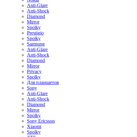
Anti-Glare
Anti-Shock
Diamond
Mirror
Spolky
Prestigio
Spolky
Samsung
Anti-Glare
Anti-Shock
Diamond
Mirror
Privacy
Spolky
Для планшетов
Sony
Anti-Glare
Anti-Shock
Diamond
Mirror
Spolky
Sony Ericsson
Xiaomi
Spolky