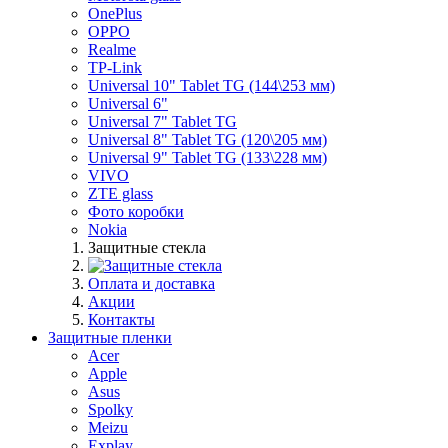
OnePlus
OPPO
Realme
TP-Link
Universal 10" Tablet TG (144\253 мм)
Universal 6"
Universal 7" Tablet TG
Universal 8" Tablet TG (120\205 мм)
Universal 9" Tablet TG (133\228 мм)
VIVO
ZTE glass
Фото коробки
Nokia
Защитные стекла
Оплата и доставка
Акции
Контакты
Защитные пленки
Acer
Apple
Asus
Spolky
Meizu
Explay