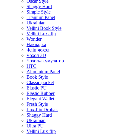
Oscar Style
Shaggy Hard
Simple Style
Titanium Panel
Ukrainian
Vellini Book Style
Vellini Lux-flip
Wonder
Накладка
Фліп чохол
Чохол 3D
Чохол-акумулятор
HTC
Aluminium Panel
Book Style
Classic pocket
Elastic PU
Elastic Rubber
Elegant Wallet
Fresh Style
Lux-flip Drobak
Shaggy Hard
Ukrainian
Ultra PU
Vellini Lux-flip