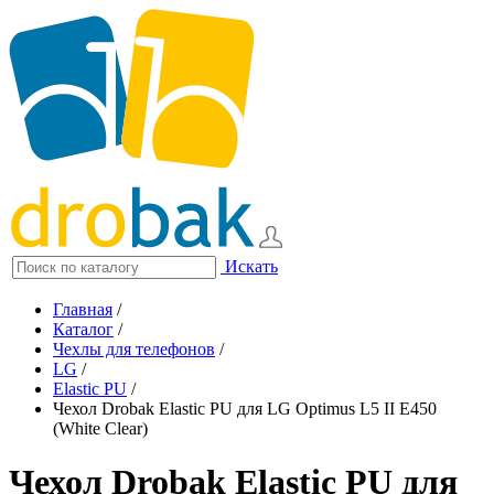
Искать
Главная
/
Каталог
/
Чехлы для телефонов
/
LG
/
Elastic PU
/
Чехол Drobak Elastic PU для LG Optimus L5 II E450
(White Сlear)
Чехол Drobak Elastic PU для