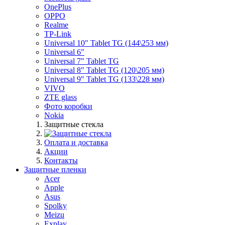
OnePlus
OPPO
Realme
TP-Link
Universal 10" Tablet TG (144\253 мм)
Universal 6"
Universal 7" Tablet TG
Universal 8" Tablet TG (120\205 мм)
Universal 9" Tablet TG (133\228 мм)
VIVO
ZTE glass
Фото коробки
Nokia
Защитные стекла
Оплата и доставка
Акции
Контакты
Защитные пленки
Acer
Apple
Asus
Spolky
Meizu
Explay