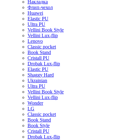
Накладка
Флип-чехол
Huawei
Elastic PU
Ultra PU
Vellini Book Style
Vellini Lux-flip
Lenovo
Classic pocket
Book Stand
Cristall PU
Drobak Lux-flip
Elastic PU
Shaggy Hard
Ukrainian
Ultra PU
Vellini Book Style
Vellini Lux-flip
Wonder
LG
Classic pocket
Book Stand
Book Style
Cristall PU
Drobak Lux-flip