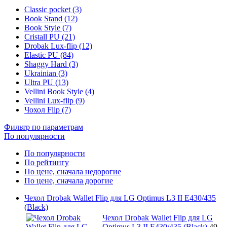
Classic pocket (3)
Book Stand (12)
Book Style (7)
Cristall PU (21)
Drobak Lux-flip (12)
Elastic PU (84)
Shaggy Hard (3)
Ukrainian (3)
Ultra PU (13)
Vellini Book Style (4)
Vellini Lux-flip (9)
Чохол Flip (7)
Фильтр по параметрам
По популярности
По популярности
По рейтингу
По цене, сначала недорогие
По цене, сначала дорогие
Чехол Drobak Wallet Flip для LG Optimus L3 II E430/435
(Black)
Чехол Drobak Wallet Flip для LG
Optimus L3 II E430/435 (Black)
49