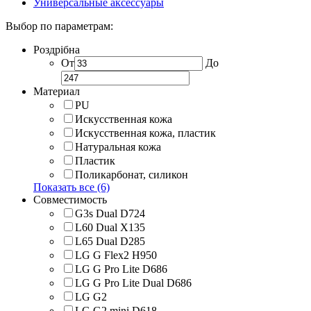
Универсальные аксессуары
Выбор по параметрам:
Роздрібна
От
До
Материал
PU
Искусственная кожа
Искусственная кожа, пластик
Натуральная кожа
Пластик
Поликарбонат, силикон
Показать все (6)
Совместимость
G3s Dual D724
L60 Dual X135
L65 Dual D285
LG G Flex2 H950
LG G Pro Lite D686
LG G Pro Lite Dual D686
LG G2
LG G2 mini D618