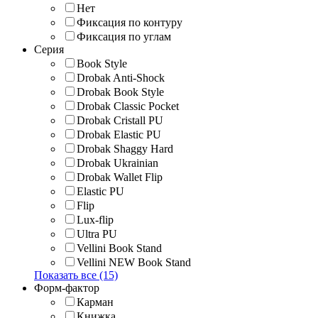
Нет
Фиксация по контуру
Фиксация по углам
Серия
Book Style
Drobak Anti-Shock
Drobak Book Style
Drobak Classic Pocket
Drobak Cristall PU
Drobak Elastic PU
Drobak Shaggy Hard
Drobak Ukrainian
Drobak Wallet Flip
Elastic PU
Flip
Lux-flip
Ultra PU
Vellini Book Stand
Vellini NEW Book Stand
Показать все (15)
Форм-фактор
Карман
Книжка