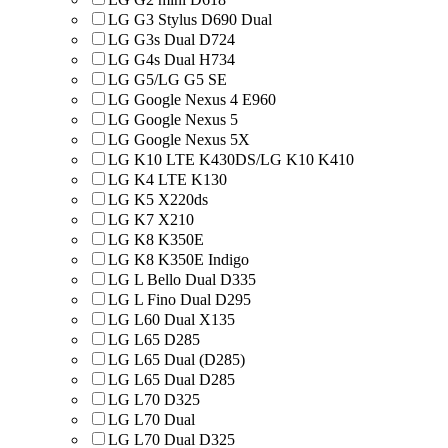
LG G3 Stylus D690 Dual
LG G3s Dual D724
LG G4s Dual H734
LG G5/LG G5 SE
LG Google Nexus 4 E960
LG Google Nexus 5
LG Google Nexus 5X
LG K10 LTE K430DS/LG K10 K410
LG K4 LTE K130
LG K5 X220ds
LG K7 X210
LG K8 K350E
LG K8 K350E Indigo
LG L Bello Dual D335
LG L Fino Dual D295
LG L60 Dual X135
LG L65 D285
LG L65 Dual (D285)
LG L65 Dual D285
LG L70 D325
LG L70 Dual
LG L70 Dual D325