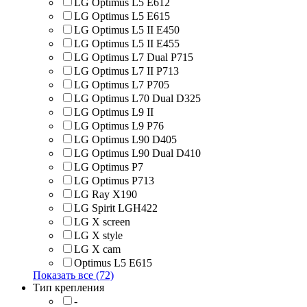
LG Optimus L5 E612
LG Optimus L5 E615
LG Optimus L5 II E450
LG Optimus L5 II E455
LG Optimus L7 Dual P715
LG Optimus L7 II P713
LG Optimus L7 P705
LG Optimus L70 Dual D325
LG Optimus L9 II
LG Optimus L9 P76
LG Optimus L90 D405
LG Optimus L90 Dual D410
LG Optimus P7
LG Optimus P713
LG Ray X190
LG Spirit LGH422
LG X screen
LG X style
LG Х cam
Optimus L5 E615
Показать все (72)
Тип крепления
-