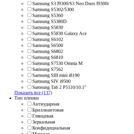
Samsung S3 I9300/S3 Neo Duos I9300i
Samsung S5302/5300
Samsung S5360
Samsung S5380D
Samsung S5830
Samsung S5830 Galaxy Ace
Samsung S6102
Samsung S6500
Samsung S6802
Samsung S6810
Samsung S7530 Omnia M
Samsung S7562
Samsung SIII mini i8190
Samsung SIV i9500
Samsung Tab 2 P5110/10.1"
Показать все (137)
Тип пленки
Антиударная
Бриллиантовая
Глянцевая
Зеркальная
Конфидициальная
Матовая